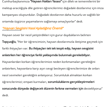
Cumhurbaşkanımıza
“Hayvan Hakları Yasası”
için dilek ve temennilerini bir
mektup aracılığıyla dile getiren öğrencilerimiz doğadaki dostlarımız için imza
kampanyası oluşturdular. Doğadaki dostlarının daha huzurlu ve sağlıklı bir
ortamda özgürce yaşamalarını sağlamayı amaçlıyorla
r” dedi.
“Hayvan Sevgisini Nasıl Aşıladığınız Önemli”
Hayvan sever bir nesil yetiştirdikleri için gurur duyduklarını belirten
Topçuoğlu
, “Her bir öğrencimizin, hayvan dostlarımızla iletişime geçmek için
farklı ihtiyaçları var.
Bu ihtiyaçları tek tek tespit edip, hayvan sevgisini
anlatırken her öğrenciye farklı yaklaşımda bulunmak gerekebiliyor.
Hayvanlardan korkan öğrencilerimize neden korkmamaları gerektiğini
anlatırken, hayvanlara karşı aşırı sevgi besleyen öğrencilerimize de onları
nasıl sevmeleri gerektiğini anlatıyoruz. Sorumluluk almaktan korkan
öğrencilerimizi; empati kurmaları,
sorumluluklarını gerçekleştirmeleri
sonucunda
dünyada değişecek düzenin farkına varmaları
için
destekliyoruz”
dedi.