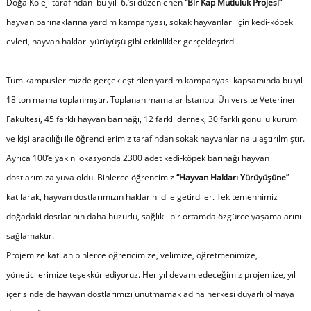
Doğa Koleji tarafından bu yıl 6.’sı düzenlenen
“Bir Kap Mutluluk Projesi”
hayvan barınaklarına yardım kampanyası, sokak hayvanları için kedi-köpek
evleri, hayvan hakları yürüyüşü gibi etkinlikler gerçekleştirdi.
Tüm kampüslerimizde gerçekleştirilen yardım kampanyası kapsamında bu yıl
18 ton mama toplanmıştır. Toplanan mamalar İstanbul Üniversite Veteriner
Fakültesi, 45 farklı hayvan barınağı, 12 farklı dernek, 30 farklı gönüllü kurum
ve kişi aracılığı ile öğrencilerimiz tarafından sokak hayvanlarına ulaştırılmıştır.
Ayrıca 100’e yakın lokasyonda 2300 adet kedi-köpek barınağı hayvan
dostlarımıza yuva oldu. Binlerce öğrencimiz
“Hayvan Hakları Yürüyüşüne
”
katılarak, hayvan dostlarımızın haklarını dile getirdiler. Tek temennimiz
doğadaki dostlarının daha huzurlu, sağlıklı bir ortamda özgürce yaşamalarını
sağlamaktır.
Projemize katılan binlerce öğrencimize, velimize, öğretmenimize,
yöneticilerimize teşekkür ediyoruz. Her yıl devam edeceğimiz projemize, yıl
içerisinde de hayvan dostlarımızı unutmamak adına herkesi duyarlı olmaya