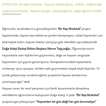
ETİKETLER :
bir kap mutluluk
,
hayvan hakları günü
,
4 Ekim
,
doğa koleji
sosyal sorumluluk
,
hayvan sevgisi
,
ekoloji eğitimi
,
doğa eğitim modeli
Öğrenciler tarafından 6.sı gerçekleştirilen “
Bir Kap Mutluluk”
projesi
kapsamında, hayvan barınaklarına yardım kampanyası, sokak hayvanları için
kedi-köpek evleri, hayvan hakları yürüyüşü gibi etkinlikler gerçekleştirildi.
Doğa Koleji Ekoloji Bölüm Başkanı Merve Topçuoğlu,
“
Öğrencilerimizin
hayvanlarla olan ilişkilerinin güçlenmesi, doğa ve hayvan sevgisiyle
büyümeleri için gayret gösteriyoruz. Kampüslerimizdeki hayvanlarla
serbestçe oyun oynuyor, birlikte vakit geçirmekten büyük keyif alıyorlar. Yıl
içinde geliştirmeyi sürdüreceğimiz projelerle hayvan dostlarımızı
unutmayacağız
” dedi.
Hayvan sever bir nesil yetişmesi için farklı kazanımlarla donatılmış
etkinliklerle öğrencilerini buluşturan Doğa Koleji, 6 yıldır
“Bir Kap Mutluluk”
projesini gerçekleştiriyor.
“Hayvanları bir gün değil her gün korumalıyız”