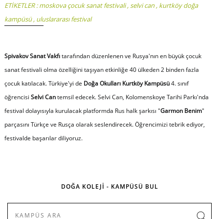
ETİKETLER :
moskova çocuk sanat festivali
,
selvi can
,
kurtköy doğa
kampüsü
,
uluslararası festival
Spivakov Sanat Vakfı
tarafından düzenlenen ve Rusya'nın en büyük çocuk
sanat festivali olma özelliğini taşıyan etkinliğe 40 ülkeden 2 binden fazla
çocuk katılacak. Türkiye'yi de
Doğa Okulları Kurtköy Kampüsü
4. sınıf
öğrencisi
Selvi Can
temsil edecek. Selvi Can, Kolomenskoye Tarihi Parkı'nda
festival dolayısıyla kurulacak platformda Rus halk şarkısı "
Garmon Benim
"
parçasını Türkçe ve Rusça olarak seslendirecek. Öğrencimizi tebrik ediyor,
festivalde başarılar diliyoruz.
DOĞA KOLEJİ - KAMPÜSÜ BUL