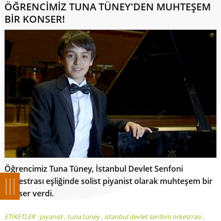
ÖĞRENCİMİZ TUNA TÜNEY'DEN MUHTEŞEM
BİR KONSER!
Öğrencimiz Tuna Tüney, İstanbul Devlet Senfoni
Orkestrası eşliğinde solist piyanist olarak muhteşem bir
konser verdi.
ETİKETLER :
piyanist
,
tuna tüney
,
istanbul devlet senfoni orkestrası
,