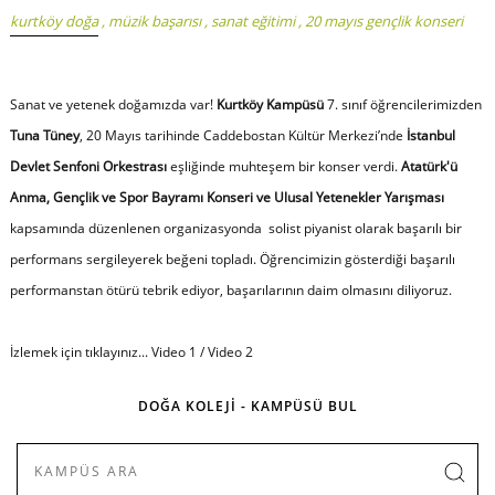
kurtköy doğa
,
müzik başarısı
,
sanat eğitimi
,
20 mayıs gençlik konseri
Sanat ve yetenek doğamızda var!
Kurtköy Kampüsü
7. sınıf öğrencilerimizden
Tuna Tüney
, 20 Mayıs tarihinde Caddebostan Kültür Merkezi’nde
İstanbul
Devlet Senfoni Orkestrası
eşliğinde muhteşem bir konser verdi.
Atatürk'ü
Anma, Gençlik ve Spor Bayramı Konseri ve Ulusal Yetenekler Yarışması
kapsamında düzenlenen organizasyonda solist piyanist olarak başarılı bir
performans sergileyerek beğeni topladı. Öğrencimizin gösterdiği başarılı
performanstan ötürü tebrik ediyor, başarılarının daim olmasını diliyoruz.
İzlemek için tıklayınız...
Video 1
/
Video 2
DOĞA KOLEJİ - KAMPÜSÜ BUL