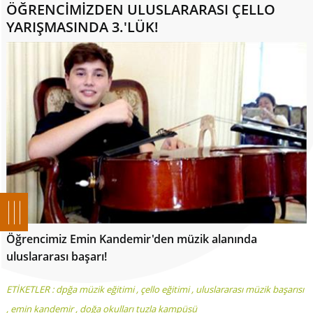
ÖĞRENCİMİZDEN ULUSLARARASI ÇELLO
YARIŞMASINDA 3.'LÜK!
Öğrencimiz Emin Kandemir'den müzik alanında
uluslararası başarı!
ETİKETLER :
dpğa müzik eğitimi
,
çello eğitimi
,
uluslararası müzik başarısı
,
emin kandemir
,
doğa okulları tuzla kampüsü