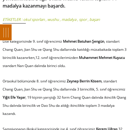
madalya kazanmayı başardı.
ETİKETLER :
okul sporları
,
wushu
,
madalya
,
spor
,
başarı
Lise kategorisinde 9. sınıf öğrencimiz
Mehmet Batuhan Şengün
, standart
Chang Quan, Jian Shu ve Qiang Shu dallarında katıldığı müsabakada toplam 3
birincilik kazanırken,12. sınıf öğrencilerimizden
Muhammet Mehmet Kuyucu
standart Nan Quan dalında birinci oldu.
Ortaokul bölümünde 8. sınıf öğrencimiz
Zeynep Berrin Kösem
, standart
Chang Quan, Jian Shu ve Qiang Shu dallarında 3 birincillik, 5. sınıf öğrencimiz
Yiğit Efe Yaşar
, 19 kişinin yarıştığı 32 form Chang Quan dalında ikincilik Qiang
Shu dalında birincilik ve Dao Shu da aldığı ikincilikle toplam 3 madalya
kazandı.
Şampiyonanın ilkokul kategorisinde ise 4. sınıf öğrencimiz
Kerem Uğraş
32