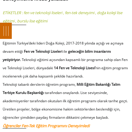
ETİKETLER :
fen ve teknoloji liseleri
,
fen-tek deneyimi
,
doğa koleji lise
eğitimi
,
burslu lise eğitimi
Eğitimin Türkiye’deki lideri Doğa Koleji, 2017-2018 yılında açtığı ve açmaya
devam ettiği
Fen ve Teknoloji Liseleri
ile
geleceğin bilim insanlarını
yetiştiriyor.
Teknoloji eğitimi açısından kapsamlı bir programa sahip olan Fen
ve Teknoloji Liseleri, dünyadaki
14 Fen ve Teknoloji Lisesi’
nin eğitim programı
incelenerek çok daha kapsamlı şekilde hazırlandı.
Teknoloji tabanlı derslerin öğretim programı,
Milli Eğitim Bakanlığı Talim
Terbiye Kurulu Başkanlığı
tarafından onaylandı. Lise seviyesinde,
akademisyenler tarafından okutulan ilk öğretim programı olarak tarihe geçti.
Üretilen projeler, bölge ekonomisine hakim sektörlerden beslendiği için,
öğrenciler şimdiden paydaş firmaların dikkatini çekmeye başladı.
Öğrenciler Fen-Tek Eğitim Programını Deneyimledi