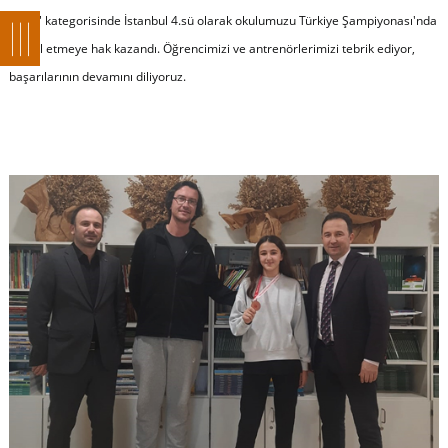
50 m" kategorisinde İstanbul 4.sü olarak okulumuzu Türkiye Şampiyonası'nda
temsil etmeye hak kazandı. Öğrencimizi ve antrenörlerimizi tebrik ediyor,
başarılarının devamını diliyoruz.