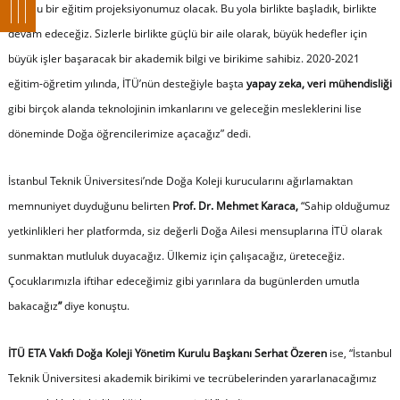
soluklu bir eğitim projeksiyonumuz olacak. Bu yola birlikte başladık, birlikte
devam edeceğiz. Sizlerle birlikte güçlü bir aile olarak, büyük hedefler için
büyük işler başaracak bir akademik bilgi ve birikime sahibiz. 2020-2021
eğitim-öğretim yılında, İTÜ’nün desteğiyle başta
yapay zeka, veri mühendisliği
gibi birçok alanda teknolojinin imkanlarını ve geleceğin mesleklerini lise
döneminde Doğa öğrencilerimize açacağız
” dedi.
İstanbul Teknik Üniversitesi’nde Doğa Koleji kurucularını ağırlamaktan
memnuniyet duyduğunu belirten
Prof. Dr. Mehmet Karaca,
“
Sahip olduğumuz
yetkinlikleri her platformda, siz değerli Doğa Ailesi mensuplarına İTÜ olarak
sunmaktan mutluluk duyacağız. Ülkemiz için çalışacağız, üreteceğiz.
Çocuklarımızla iftihar edeceğimiz gibi yarınlara da bugünlerden umutla
bakacağız
”
diye konuştu.
İTÜ ETA Vakfı Doğa Koleji Yönetim Kurulu Başkanı Serhat Özeren
ise, “
İstanbul
Teknik Üniversitesi akademik birikimi ve tecrübelerinden yararlanacağımız