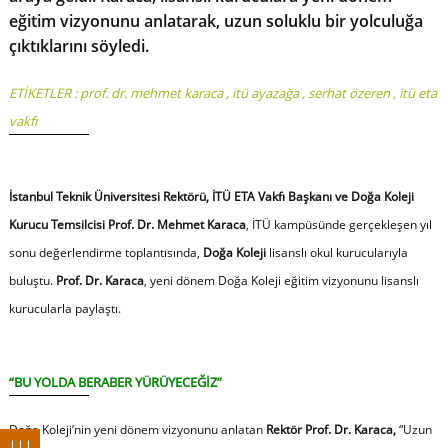
eğitim vizyonunu anlatarak, uzun soluklu bir yolculuğa
çıktıklarını söyledi.
ETİKETLER :
prof. dr. mehmet karaca
,
itü ayazağa
,
serhat özeren
,
itü eta
vakfı
İstanbul Teknik Üniversitesi Rektörü, İTÜ ETA Vakfı Başkanı ve Doğa Koleji
Kurucu Temsilcisi Prof. Dr. Mehmet Karaca
, İTÜ kampüsünde gerçekleşen yıl
sonu değerlendirme toplantısında,
Doğa Koleji
lisanslı okul kurucularıyla
buluştu.
Prof. Dr. Karaca
, yeni dönem Doğa Koleji eğitim vizyonunu lisanslı
kurucularla paylaştı.
“BU YOLDA BERABER YÜRÜYECEĞİZ”
Doğa Koleji’nin yeni dönem vizyonunu anlatan
Rektör Prof. Dr. Karaca,
“
Uzun