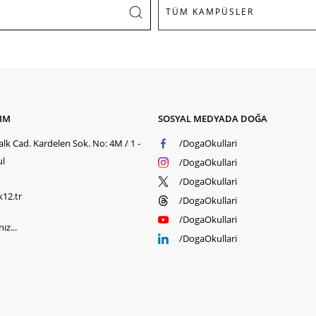
ŞIM
SOSYAL MEDYADA DOĞA
lk Cad. Kardelen Sok. No: 4M / 1 -
/DogaOkullari
ul
/DogaOkullari
/DogaOkullari
k12.tr
/DogaOkullari
/DogaOkullari
ız...
/DogaOkullari