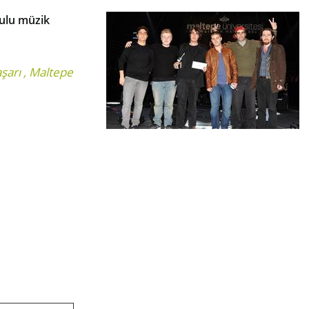
kulu müzik
şarı
,
Maltepe