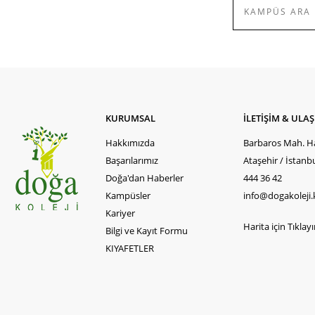
KURUMSAL
İLETİŞİM & ULA
Hakkımızda
Barbaros Mah. Ha
Başarılarımız
Ataşehir / İstanb
Doğa'dan Haberler
444 36 42
Kampüsler
info@dogakoleji.
Kariyer
Harita için Tıklayın
Bilgi ve Kayıt Formu
KIYAFETLER