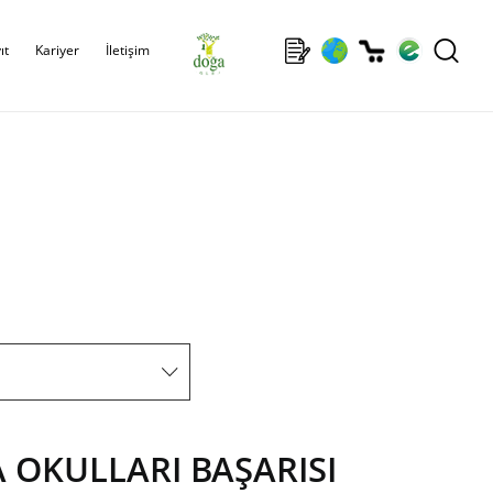
ıt
Kariyer
İletişim
 OKULLARI BAŞARISI