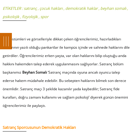
ETİKETLER :
satranç
,
çocuk hakları
,
demokratik haklar
,
beyhan somalı
,
psikolojik
,
fizyolojik
,
spor
Şık kostümleri ve görselleriyle dikkat çeken öğrencilerimiz, hazırladıkları
haklarının yazılı olduğu pankartlar ile kampüs içinde ve sahnede haklarını dile
getirdiler. Öğrencilerimiz erken yaşta, var olan haklarını bilip oluştuğu anda
hakkını hakemden talep ederek uygulanmasını sağlıyorlar. Satranç bölüm
başkanımız
Beyhan Somalı
‘
Satranç maçında oyuna ancak oyuncu talep
ederse hakem müdahale edebilir. Bu sebepten haklarını bilmek son derece
önemlidir. Satranç maçı 3 şekilde kazanılır yada kaybedilir; Satranç fide
kuralları, doğru zamanı kullanımı ve sağlam psikoloji
’ diyerek günün önemini
öğrencilerimiz ile paylaştı.
Satranç Sporcusunun Demokratik Hakları