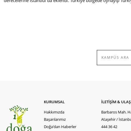
derecelerine İstanbul da eklendi. Türkiye bölgede oynayıp Tür
KURUMSAL
İLETİŞİM & ULA
Hakkımızda
Barbaros Mah. Ha
Başarılarımız
Ataşehir / İstanb
Doğa'dan Haberler
444 36 42