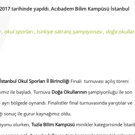
bat 2017 tarihinde yapıldı. Acıbadem Bilim Kampüsü İstanbul
ı
,
okul sporları
,
türkiye satranç şampiyonası
,
doğa okullar
stanbul Okul Sporları İl Birinciliği
Finali turnuvası açılış töreni
şımız ile başladı. Turnuva
Doğa Okullarının
şampiyonluğu ile son
ayrı bölgede oynandı. Finalistler final turnuvasında yarıştılar ve
ği sonuç ile gurur kaynağımız oldu.
iyonu olurken,
Tuzla Bilim Kampüsü
minikler kategorisinde İstan