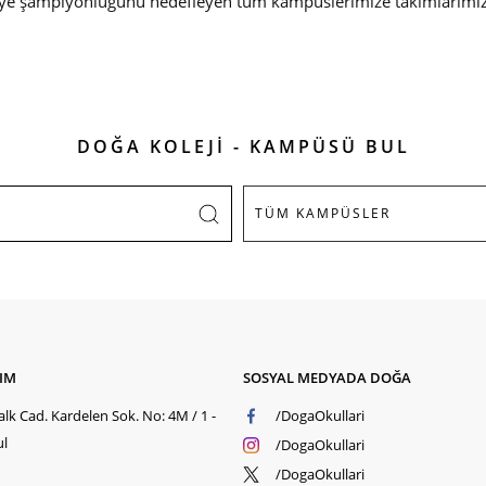
kiye şampiyonluğunu hedefleyen tüm kampüslerimize takımlarımıza 
DOĞA KOLEJİ - KAMPÜSÜ BUL
ŞIM
SOSYAL MEDYADA DOĞA
lk Cad. Kardelen Sok. No: 4M / 1 -
/DogaOkullari
ul
/DogaOkullari
/DogaOkullari