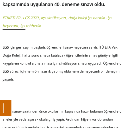
kapsamında uygulanan 40. deneme sınavı oldu.
ETİKETLER :
LGS 2020
,
lgs simülasyon
,
doğa koleji lgs hazırlık
,
lgs
heyecanı
,
lgs rehberlik
LGS
için geri sayım başladı, öğrencileri sınav heyecanı sardı. İTÜ ETA Vakfı
Doğa Koleji, hafta sonu sınava katılacak öğrencilerinin sınav günüyle ilgili
kaygılarını kontrol altına alması için simülasyon sınavı uyguladı. Öğrenciler,
LGS
süreci için hem ön hazırlık yapmış oldu hem de heyecanlı bir deneyim
yaşadı.
Sabah sınav saatinden önce okullarının kapısında hazır bulunan öğrenciler,
aileleriyle vedalaşarak okula giriş yaptı. Ardından hijyen koridorundan
geçerek tüm dezenfeksiyon işlemlerini tamamladılar ve sınav salonlarına