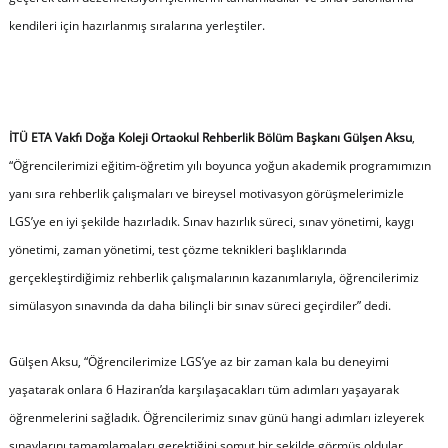
kendileri için hazırlanmış sıralarına yerleştiler.
İTÜ ETA Vakfı Doğa Koleji Ortaokul Rehberlik Bölüm Başkanı Gülşen Aksu
,
“
Öğrencilerimizi eğitim-öğretim yılı boyunca yoğun akademik programımızın
yanı sıra rehberlik çalışmaları ve bireysel motivasyon görüşmelerimizle
LGS’ye en iyi şekilde hazırladık. Sınav hazırlık süreci, sınav yönetimi, kaygı
yönetimi, zaman yönetimi, test çözme teknikleri başlıklarında
gerçekleştirdiğimiz rehberlik çalışmalarının kazanımlarıyla, öğrencilerimiz
simülasyon sınavında da daha bilinçli bir sınav süreci geçirdiler” dedi.
Gülşen Aksu, “Öğrencilerimize LGS’ye az bir zaman kala bu deneyimi
yaşatarak onlara 6 Haziran’da karşılaşacakları tüm adımları yaşayarak
öğrenmelerini sağladık. Öğrencilerimiz sınav günü hangi adımları izleyerek
sınavlarını tamamlamaları gerektiğini somut bir şekilde görmüş oldular.