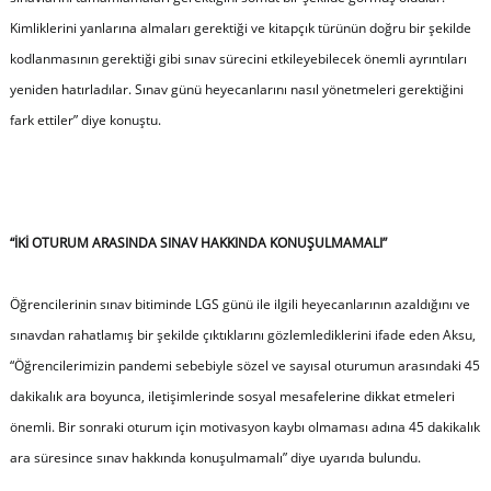
Kimliklerini yanlarına almaları gerektiği ve kitapçık türünün doğru bir şekilde
kodlanmasının gerektiği gibi sınav sürecini etkileyebilecek önemli ayrıntıları
yeniden hatırladılar. Sınav günü heyecanlarını nasıl yönetmeleri gerektiğini
fark ettiler
” diye konuştu.
“İKİ OTURUM ARASINDA SINAV HAKKINDA KONUŞULMAMALI”
Öğrencilerinin sınav bitiminde LGS günü ile ilgili heyecanlarının azaldığını ve
sınavdan rahatlamış bir şekilde çıktıklarını gözlemlediklerini ifade eden Aksu,
“
Öğrencilerimizin pandemi sebebiyle sözel ve sayısal oturumun arasındaki 45
dakikalık ara boyunca, iletişimlerinde sosyal mesafelerine dikkat etmeleri
önemli. Bir sonraki oturum için motivasyon kaybı olmaması adına 45 dakikalık
ara süresince sınav hakkında konuşulmamalı
” diye uyarıda bulundu.