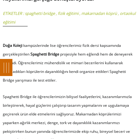
ETİKETLER :
spaghetti bridge
,
fizik eğitimi
,
makarnadan köprü
,
ortaokul
eğitimi
Doğa Koleji
kampüslerinde lise öğrencilerimiz fizik dersi kapsamında
gerçekleştirilen
Spaghetti Bridge
projesiyle hem eğlendi hem de deneyerek
öğrendi. Öğrencilerimiz mühendislik ve mimari becerilerini kullanarak
tasarladıkları köprülerin dayanıklılığını kendi organize ettikleri Spaghetti
Bridge yarışması ile test ettiler.
Spaghetti Bridge ile öğrencilerimizin bilişsel faaliyetlerini, kazanımlarımızla
birleştirerek, hayal güçlerini çalıştırıp tasarım yapmalarını ve uygulamaya
geçirerek ürün elde etmelerini sağlıyoruz. Makarnadan köprülerimizi
yaparken ağırlık merkezi, denge, tork ve dayanıklılık kazanımlarımızı
pekiştirirken bunun yanında öğrencilerimizde ekip ruhu, bireysel beceri ve