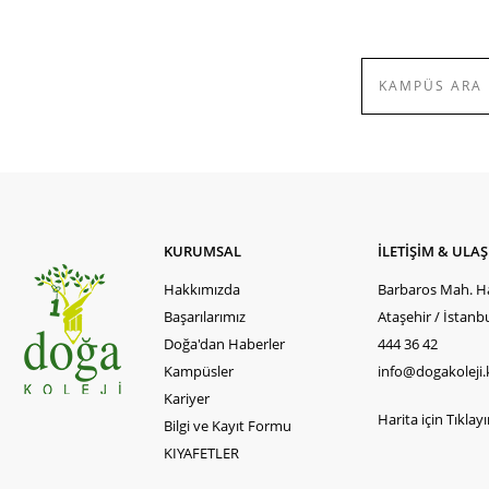
KURUMSAL
İLETİŞİM & ULA
Hakkımızda
Barbaros Mah. Ha
Başarılarımız
Ataşehir / İstanb
Doğa'dan Haberler
444 36 42
Kampüsler
info@dogakoleji.
Kariyer
Harita için Tıklayın
Bilgi ve Kayıt Formu
KIYAFETLER