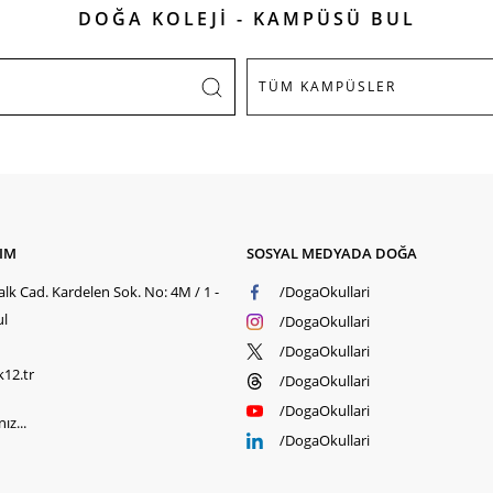
DOĞA KOLEJİ - KAMPÜSÜ BUL
ŞIM
SOSYAL MEDYADA DOĞA
lk Cad. Kardelen Sok. No: 4M / 1 -
/DogaOkullari
ul
/DogaOkullari
/DogaOkullari
k12.tr
/DogaOkullari
/DogaOkullari
ız...
/DogaOkullari