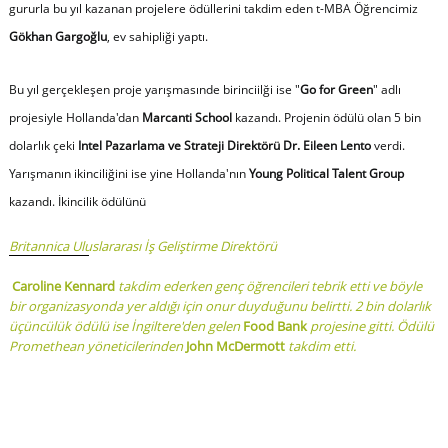
gururla bu yıl kazanan projelere ödüllerini takdim eden t-MBA Öğrencimiz
Gökhan Gargoğlu
, ev sahipliği yaptı.
Bu yıl gerçekleşen proje yarışmasınde birinciilği ise "
Go for Green
" adlı
projesiyle Hollanda'dan
Marcanti School
kazandı. Projenin ödülü olan 5 bin
dolarlık çeki
Intel Pazarlama ve Strateji Direktörü Dr. Eileen Lento
verdi.
Yarışmanın ikinciliğini ise yine Hollanda'nın
Young Political Talent Group
kazandı. İkincilik ödülünü
Britannica Uluslararası İş Geliştirme Direktörü
Caroline Kennard
takdim ederken genç öğrencileri tebrik etti ve böyle
bir organizasyonda yer aldığı için onur duyduğunu belirtti. 2 bin dolarlık
üçüncülük ödülü ise İngiltere'den gelen
Food Bank
projesine gitti. Ödülü
Promethean yöneticilerinden
John McDermott
takdim etti.