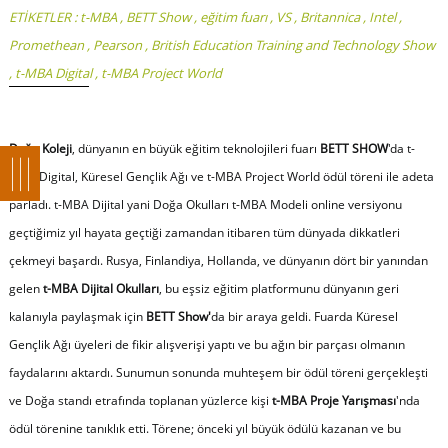
ETİKETLER :
t-MBA
,
BETT Show
,
eğitim fuarı
,
VS
,
Britannica
,
Intel
,
Promethean
,
Pearson
,
British Education Training and Technology Show
,
t-MBA Digital
,
t-MBA Project World
Doğa Koleji
, dünyanın en büyük eğitim teknolojileri fuarı
BETT SHOW
'da t-
MBA Digital, Küresel Gençlik Ağı ve t-MBA Project World ödül töreni ile adeta
parladı. t-MBA Dijital yani Doğa Okulları t-MBA Modeli online versiyonu
geçtiğimiz yıl hayata geçtiği zamandan itibaren tüm dünyada dikkatleri
çekmeyi başardı. Rusya, Finlandiya, Hollanda, ve dünyanın dört bir yanından
gelen
t-MBA Dijital Okulları
, bu eşsiz eğitim platformunu dünyanın geri
kalanıyla paylaşmak için
BETT Show'
da bir araya geldi. Fuarda Küresel
Gençlik Ağı üyeleri de fikir alışverişi yaptı ve bu ağın bir parçası olmanın
faydalarını aktardı. Sunumun sonunda muhteşem bir ödül töreni gerçekleşti
ve Doğa standı etrafında toplanan yüzlerce kişi
t-MBA Proje Yarışması
'nda
ödül törenine tanıklık etti. Törene; önceki yıl büyük ödülü kazanan ve bu