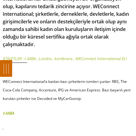
olup, kapılarını tedarik zincirine açıyor. WEConnect
International; şirketlerle, derneklerle, devletlerle, kadın
girişimcilerle ve onların destekçileriyle ortak olup aynı
zamanda sahibi kadın olan kuruluşların iletişim içinde
olduğu bir küresel sertifika ağıyla ortak olarak
çalışmaktadır.
ETİKETLER :
t-MBA
,
Londra
,
konferans
,
WEConnect International EU
WEConnect International’a katılan bazı şirketlerin isimleri şunlar: RBS, The
Coca-Cola Company, Accenture, IPG ve American Express. Bazı başarılı yeni
kurulan şirketler ise Decoded ve MyCarGossip.
t-MBA
,