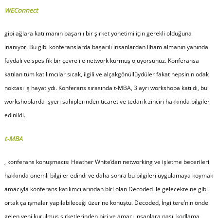
WEConnect
gibi ağlara katılmanın başarılı bir şirket yönetimi için gerekli olduğuna
inanıyor. Bu gibi konferanslarda başarılı insanlardan ilham almanın yanında
faydalı ve spesifik bir çevre ile network kurmuş oluyorsunuz. Konferansa
katılan tüm katılımcılar sıcak, ilgili ve alçakgönüllüydüler fakat hepsinin odak
noktası iş hayatıydı. Konferans sırasında t-MBA, 3 ayrı workshopa katıldı, bu
workshoplarda işyeri sahiplerinden ticaret ve tedarik zinciri hakkında bilgiler
edinildi.
t-MBA
, konferans konuşmacısı Heather White’dan networking ve işletme becerileri
hakkında önemli bilgiler edindi ve daha sonra bu bilgileri uygulamaya koymak
amacıyla konferans katılımcılarından biri olan Decoded ile gelecekte ne gibi
ortak çalışmalar yapılabileceği üzerine konuştu. Decoded, İngiltere’nin önde
gelen yeni kurulmuş şirketlerinden biri ve amacı insanlara nasıl kodlama