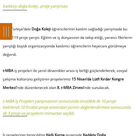
kadıköy doğa koleji
,
proje yarışması
Tüm Türkiye'deki
Doğa Koleji
öğrencilerinin katılım sağladığı yarışmada bu
sene 119 proje yarıştı. Eğitim ve iş dünyasının da takip ettiği, yaratıcı fikirlerin
yarıştığı büyük organizasyonda katılımcı öğrencilerin heyecanı görülmeye
değerdi.
t-MBA
iş projeleri ile yerel dinamikler arası iş birliği güçlendirilerek, sosyal
çalışma kültürünü geliştiren projelerimiz
15 Nisan'da Lütfi Kırdar Kongre
Merkezi'
nde düzenlenecek olan
8. t-MBA Zirvesi
’nde sunulacak.
t-MBA İş Projeleri yarışmasının sonucunda öncelikle ilk 10 proje
belirlendi.10 finalist proje arasından jürinin değerlendirmesi sonucunda
ilk 3 proje ve projelerin mimarları seçildi.
İş projelerinin birinciliğini
Akıllı Korna
projesiyle
Kadıköy Doğa