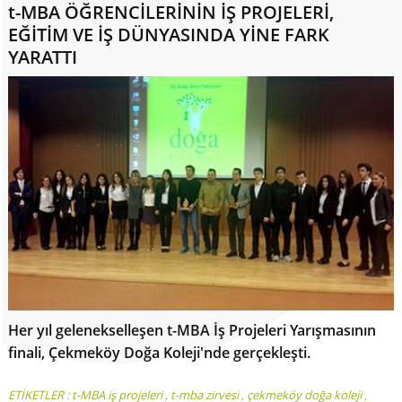
t-MBA ÖĞRENCİLERİNİN İŞ PROJELERİ,
EĞİTİM VE İŞ DÜNYASINDA YİNE FARK
YARATTI
Her yıl gelenekselleşen t-MBA İş Projeleri Yarışmasının
finali, Çekmeköy Doğa Koleji'nde gerçekleşti.
ETİKETLER :
t-MBA iş projeleri
,
t-mba zirvesi
,
çekmeköy doğa koleji
,