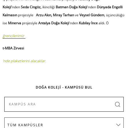
Koleji'
nden
Seda Cingöz,
ikinciliği
Batman Doğa Koleji
'nden
Dünyada Engelli
Kalmasın
projesiyle
Arzu Akın, Miray Tarhan
ve
Veysel Gündem
, üçüncülüğü
ise
Minerva
projesiyle
Antalya Doğa Koleji
'nden
Kubilay İnce
aldı. Ö
ğrencilerimiz
t-MBA Zirvesi
’nde plaketlerini alacaklar.
DOĞA KOLEJİ - KAMPÜSÜ BUL