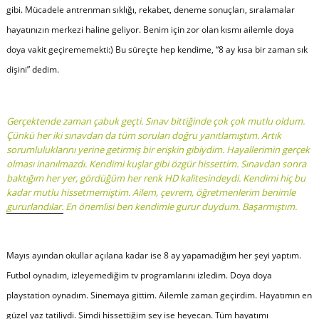
gibi. Mücadele antrenman sıklığı, rekabet, deneme sonuçları, sıralamalar
hayatınızın merkezi haline geliyor. Benim için zor olan kısmı ailemle doya
doya vakit geçirememekti:) Bu süreçte hep kendime, “8 ay kısa bir zaman sık
dişini” dedim.
Gerçektende zaman çabuk geçti. Sınav bittiğinde çok çok mutlu oldum.
Çünkü her iki sınavdan da tüm soruları doğru yanıtlamıştım. Artık
sorumluluklarını yerine getirmiş bir erişkin gibiydim. Hayallerimin gerçek
olması inanılmazdı. Kendimi kuşlar gibi özgür hissettim. Sınavdan sonra
baktığım her yer, gördüğüm her renk HD kalitesindeydi. Kendimi hiç bu
kadar mutlu hissetmemiştim. Ailem, çevrem, öğretmenlerim benimle
gururlandılar. En önemlisi ben kendimle gurur duydum. Başarmıştım.
Mayıs ayından okullar açılana kadar ise 8 ay yapamadığım her şeyi yaptım.
Futbol oynadım, izleyemediğim tv programlarını izledim. Doya doya
playstation oynadım. Sinemaya gittim. Ailemle zaman geçirdim. Hayatımın en
güzel yaz tatiliydi. Şimdi hissettiğim şey ise heyecan. Tüm hayatımı