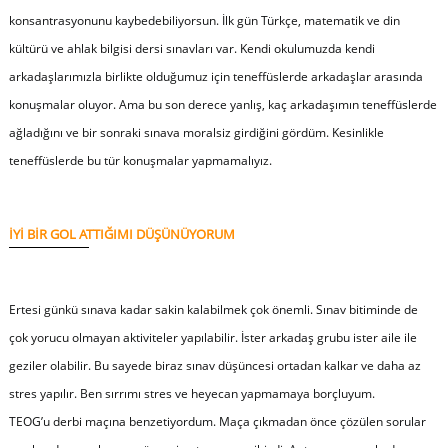
konsantrasyonunu kaybedebiliyorsun. İlk gün Türkçe, matematik ve din
kültürü ve ahlak bilgisi dersi sınavları var. Kendi okulumuzda kendi
arkadaşlarımızla birlikte olduğumuz için teneffüslerde arkadaşlar arasında
konuşmalar oluyor. Ama bu son derece yanlış, kaç arkadaşımın teneffüslerde
ağladığını ve bir sonraki sınava moralsiz girdiğini gördüm. Kesinlikle
teneffüslerde bu tür konuşmalar yapmamalıyız.
İYİ BİR GOL ATTIĞIMI DÜŞÜNÜYORUM
Ertesi günkü sınava kadar sakin kalabilmek çok önemli. Sınav bitiminde de
çok yorucu olmayan aktiviteler yapılabilir. İster arkadaş grubu ister aile ile
geziler olabilir. Bu sayede biraz sınav düşüncesi ortadan kalkar ve daha az
stres yapılır. Ben sırrımı stres ve heyecan yapmamaya borçluyum.
TEOG’u derbi maçına benzetiyordum. Maça çıkmadan önce çözülen sorular