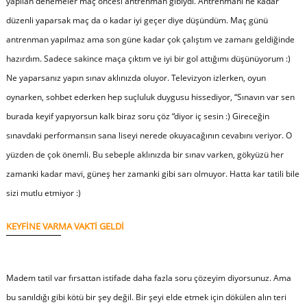
yapılan denemeler maç öncesi antrenman gibiydi. Antrenmanı ne kadar
düzenli yaparsak maç da o kadar iyi geçer diye düşündüm. Maç günü
antrenman yapılmaz ama son güne kadar çok çalıştım ve zamanı geldiğinde
hazırdım. Sadece sakince maça çıktım ve iyi bir gol attığımı düşünüyorum :)
Ne yaparsanız yapın sınav aklınızda oluyor. Televizyon izlerken, oyun
oynarken, sohbet ederken hep suçluluk duygusu hissediyor, “Sınavın var sen
burada keyif yapıyorsun kalk biraz soru çöz “diyor iç sesin :) Gireceğin
sınavdaki performansın sana liseyi nerede okuyacağının cevabını veriyor. O
yüzden de çok önemli. Bu sebeple aklınızda bir sınav varken, gökyüzü her
zamanki kadar mavi, güneş her zamanki gibi sarı olmuyor. Hatta kar tatili bile
sizi mutlu etmiyor :)
KEYFİNE VARMA VAKTİ GELDİ
Madem tatil var fırsattan istifade daha fazla soru çözeyim diyorsunuz. Ama
bu sanıldığı gibi kötü bir şey değil. Bir şeyi elde etmek için dökülen alın teri