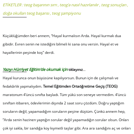
ETİKETLER :
teog başarının sırrı
,
teog'a nasıl hazırlanılır
,
teog sonuçları
,
doğa okulları teog başarısı
,
teog şampiyonu
Küçüklüğümden beri annem, “
Hayal kurmalısın Arda. Hayal kurmak dua
gibidir. Evren senin ne istediğini bilmeli ki sana onu versin. Hayal et ve
hayallerinin peşinde koş
” derdi.
Yazıyı Hürriyet Eğitim'de okumak için
tıklayınız
...
Hayal kurunca onun büyüsüne kapılıyorsun. Bunun için de çalışmalı ve
fedakârlık yapmalıydım.
Temel Eğitimden Ortaöğretime Geçiş (TEOG)
maratonum 4’üncü sınıfta başladı. Tüm yükü son seneye vermedim. 4’üncü
sınıftan itibaren, ödevlerimin dışında 2 saat soru çözdüm. Doğru yaptığım
soruların değil, yapamadığım soruların peşine düştüm. Çünkü annem hep,
”Arda senin hazinen yaptığın sorular değil yapamadığın sorular olsun. Onları
çok iyi sakla, bir sandığa koy kıymetli taşlar gibi. Ara ara sandığını aç ve onları