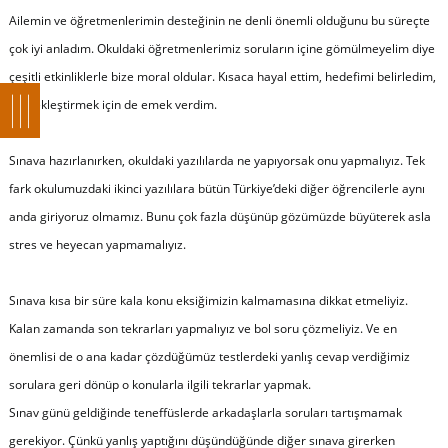
Ailemin ve öğretmenlerimin desteğinin ne denli önemli olduğunu bu süreçte
çok iyi anladım. Okuldaki öğretmenlerimiz soruların içine gömülmeyelim diye
çeşitli etkinliklerle bize moral oldular. Kısaca hayal ettim, hedefimi belirledim,
gerçekleştirmek için de emek verdim.
Sınava hazırlanırken, okuldaki yazılılarda ne yapıyorsak onu yapmalıyız. Tek
fark okulumuzdaki ikinci yazılılara bütün Türkiye’deki diğer öğrencilerle aynı
anda giriyoruz olmamız. Bunu çok fazla düşünüp gözümüzde büyüterek asla
stres ve heyecan yapmamalıyız.
Sınava kısa bir süre kala konu eksiğimizin kalmamasına dikkat etmeliyiz.
Kalan zamanda son tekrarları yapmalıyız ve bol soru çözmeliyiz. Ve en
önemlisi de o ana kadar çözdüğümüz testlerdeki yanlış cevap verdiğimiz
sorulara geri dönüp o konularla ilgili tekrarlar yapmak.
Sınav günü geldiğinde teneffüslerde arkadaşlarla soruları tartışmamak
gerekiyor. Çünkü yanlış yaptığını düşündüğünde diğer sınava girerken