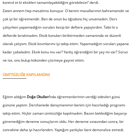
kontrol et ki eksikleri tamamlayabildiğini görebilesin“
derdi.
Zaten annem hep masalımsı konuşur. O benim masallarımın kahramanıdır ve
çok iyi bir öğretmendir. Ben de onun bu öğüdünü hiç unutmadım. Ders
çalışırken yapamadığım soruları kesip bir deftere yapıştırdım. Tabii ki o
defterde bırakmadım. Eksik konuları biriktirmeden zamanında ve düzenli
olarak çalıştım. Eksik kısımlarımı iyi takip ettim. Yapamadığım soruları yapana
kadar çabaladım. Eksik konu mu var? Yanlış öğrendiğim bir şey mi var? Sorun
ne ise, onu bulup kökünden çözmeye gayret ettim.
ÜMİTSİZLİĞE KAPILMADIM
Eğitim aldığım
Doğa Okulları’
nda öğretmenlerimin verdiği ödevleri günü
gününe yaptım. Dershanede danışmanımın benim için hazırladığı programı
takip ettim. Hiçbir zaman ümitsizliğe kapılmadım. Bazen beklediğim başarıyı
göremediğim deneme sonuçlarım oldu. Her deneme sınavından sonra, bir
sonrakine daha iyi hazırlandım. Yaptığım yanlışlar beni demoralize etmedi.