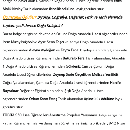
sergisine davet alan Diyarbakır Doğa Anadolu Lisesi öğrencilerinden
Enes
Malik Kızılay
Tarih alanından
ikincilik ödülüne
layık görülmüştür.
Üçüncülük Ödülleri:
Biyoloji, Coğrafya, Değerler, Fizik ve Tarih alanında
toplam yedi derece Doğa Kolejinin!
Bursa bölge sergisine davet alan Özlüce Doğa Anadolu Lisesi öğrencilerinden
İrem Miray Işığıbol
ve
Ayşe Sena Taşcı
ve Konya Doğa Anadolu Lisesi
öğrencilerinden
Aleyna Aydoğan
ve
Feyza Erdal
Biyoloji alanından, Çanakkale
Doğa Anadolu Lisesi öğrencilerinden
Baturalp Terzi
Fizik alanından, Ataşehir
1 Doğa Anadolu Lisesi öğrencilerinden
Gökdeniz Can
ve Çorum Doğa
Anadolu Lisesi öğrencilerinden
Zeynep Sude Özçelik
ve
Melissa Yenifidit
Coğrafya alanından, Çamlıca Doğa Anadolu Lisesi öğrencilerinden
Hanife
Bayraktar
Değerler Eğitimi alanından, Şişli Doğa Anadolu Lisesi
öğrencilerinden
Orkun Kaan Ertaş
Tarih alanından
üçüncülük ödülüne
layık
görülmüştür.
TÜBİTAK 50. Lise Öğrencileri Araştırma Projeleri Yarışması
Bölge sergisine
katılan öğrencilerimizi ve danışman öğretmenlerimizi tebrik eder, 8-12 Nisan