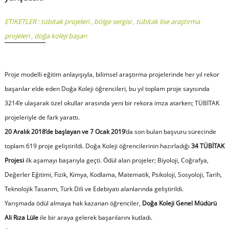
ETİKETLER :
tübitak projeleri
,
bölge sergisi
,
tübitak lise araştırma
projeleri
,
doğa koleji başarı
Proje modelli eğitim anlayışıyla, bilimsel araştırma projelerinde her yıl rekor
başarılar elde eden Doğa Koleji öğrencileri, bu yıl toplam proje sayısında
3214’e ulaşarak özel okullar arasında yeni bir rekora imza atarken; TÜBİTAK
projeleriyle de fark yarattı.
20 Aralık 2018’de başlayan ve 7 Ocak 2019
’da son bulan başvuru sürecinde
toplam 619 proje geliştirildi. Doğa Koleji öğrencilerinin hazırladığı
34 TÜBİTAK
Projesi
ilk aşamayı başarıyla geçti. Ödül alan projeler; Biyoloji, Coğrafya,
Değerler Eğitimi, Fizik, Kimya, Kodlama, Matematik, Psikoloji, Sosyoloji, Tarih,
Teknolojik Tasarım, Türk Dili ve Edebiyatı alanlarında geliştirildi.
Yarışmada ödül almaya hak kazanan öğrenciler,
Doğa Koleji Genel Müdürü
Ali Rıza Lüle
ile bir araya gelerek başarılarını kutladı.