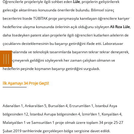
Öğrencilerle projeleriyle ilgili sohbet eden
Lüle
, projelerin geliştirilerek
geleceğe aktarılması konusunda önerilerde bulundu. Bilimsel süreç
becerilerini lisede TÜBİTAK proje yarışmasıyla kanıtlayan öğrencilere kariyer
hedeflerine ulaşma konusunda önlerinin açık olduğunu söyleyen
Ali Rıza Lüle
,
daha lisedeyken patent alan projelerle ilgili öğrencileri kutlarken ailelerin de
çocuklarını desteklemesinin bu başarıyı getirdiğini ifade etti. Laboratuvar
çalışmalarında ve teknolojik tasarımlarda başarının tekrar tekrar deneyerek,
vazgeçmeyerek geldiğini söyleyerek her zaman çalışkan olmanın ve
hedeflerin peşinde koşmanın başarıyı getirdiğini vurguladı.
İlk Aşamayı 34 Proje Geçti!
Adana’dan 1, Ankara’dan 5, Bursa’dan 4, Erzurum’dan 1, İstanbul Asya
bölgesinden 12, İstanbul Avrupa bölgesinden 4, İzmir’den 1, Konya’dan 4,
Malatya’dan 1 ve Samsun’dan 1 proje olmak üzere toplam 34 proje 25-27
Şubat 2019 tarihlerinde gerçekleşen bölge sergisine davet edildi.