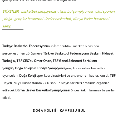
ETİKETLER :
basketbol şampiyonası
,
istanbul şampiyonası
,
okul sporları
,
doğa
,
genç kız basketbol
,
liseler basketbol
,
dünya liseler basketbol
şamp
Türkiye Basketbol Federasyonu
nun İstanbul’daki merkez binasında
gerçekleştirilen görüşmeye
Türkiye Basketbol Federasyonu Başkanı Hidayet
Türkoğlu, TBF CEO’su Ömer Onan, TBF Genel Sekreteri Serbülent
Şengün, Doğa Kolejinin Türkiye Şampiyonu
genç
kız ve erkek basketbol
oyuncuları,
Doğa Koleji
spor koordinatörleri ve antrenörleri katıldı. katıldı.
TBF
Heyeti, bu yıl Hırvatistan’da 27 Nisan - 7 Mayıs tarihleri arasında organize
edilecek
Dünya Liseler Basketbol Şampiyonası
öncesi takımlarımıza başarılar
diledi.
DOĞA KOLEJİ - KAMPÜSÜ BUL