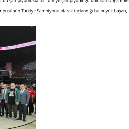
ya, bu şampiyonlukla 55 Türkiye şampiyonluğu bulunan Doğa Koleji
mpüsünün Türkiye Şampiyonu olarak taçlandığı bu büyük başarı, Doğ