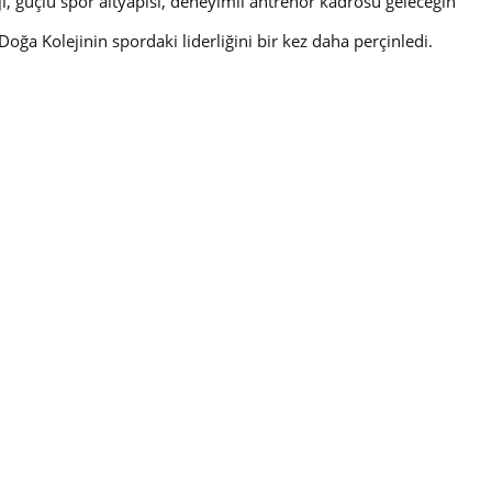
, güçlü spor altyapısı, deneyimli antrenör kadrosu geleceğin
a Kolejinin spordaki liderliğini bir kez daha perçinledi.