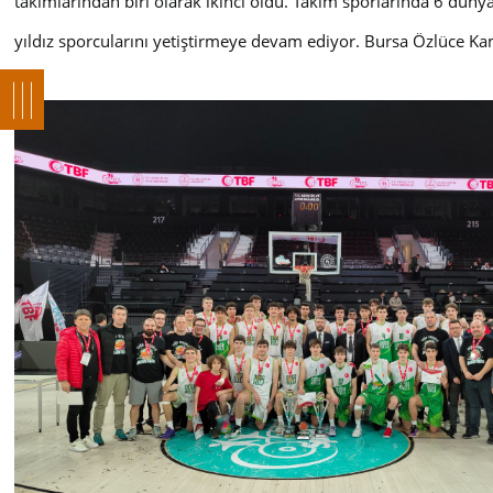
takımlarından biri olarak ikinci oldu. Takım sporlarında 6 dün
yıldız sporcularını yetiştirmeye devam ediyor. Bursa Özlüce Ka