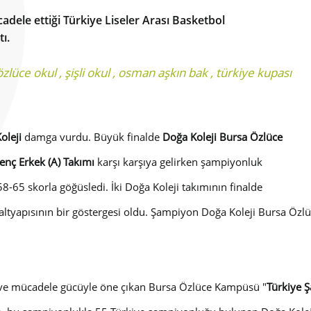
adele ettiği Türkiye Liseler Arası Basketbol
ı.
özlüce okul
,
şişli okul
,
osman aşkın bak
,
türkiye kupası
oleji
damga vurdu. Büyük finalde
Doğa Koleji Bursa Özlüce
enç Erkek (A) Takımı
karşı karşıya gelirken şampiyonluk
-65 skorla göğüsledi. İki Doğa Koleji takımının finalde
 altyapısının bir göstergesi oldu. Şampiyon Doğa Koleji Bursa Öz
 ve mücadele gücüyle öne çıkan Bursa Özlüce Kampüsü "
Türkiye 