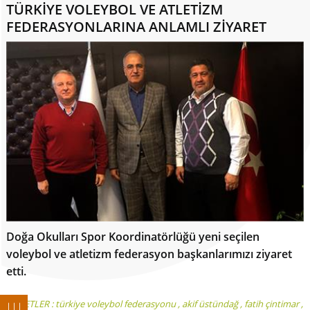
TÜRKİYE VOLEYBOL VE ATLETİZM
FEDERASYONLARINA ANLAMLI ZİYARET
Doğa Okulları Spor Koordinatörlüğü yeni seçilen
voleybol ve atletizm federasyon başkanlarımızı ziyaret
etti.
ETİKETLER :
türkiye voleybol federasyonu
,
akif üstündağ
,
fatih çintimar
,