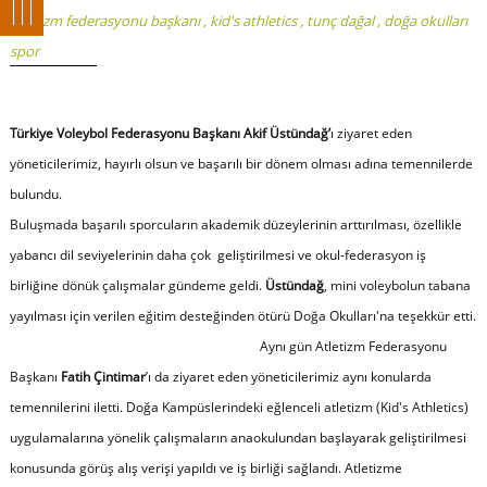
atletizm federasyonu başkanı
,
kid's athletics
,
tunç dağal
,
doğa okulları
spor
Türkiye Voleybol Federasyonu Başkanı Akif Üstündağ’
ı ziyaret eden
yöneticilerimiz, hayırlı olsun ve başarılı bir dönem olması adına temennilerde
bulundu.
Buluşmada başarılı sporcuların akademik düzeylerinin arttırılması, özellikle
yabancı dil seviyelerinin daha çok geliştirilmesi ve okul-federasyon iş
birliğine dönük çalışmalar gündeme geldi.
Üstündağ
, mini voleybolun tabana
yayılması için verilen eğitim desteğinden ötürü Doğa Okulları'na teşekkür etti.
Aynı gün Atletizm Federasyonu
Başkanı
Fatih Çintimar
’ı da ziyaret eden yöneticilerimiz aynı konularda
temennilerini iletti. Doğa Kampüslerindeki eğlenceli atletizm (Kid's Athletics)
uygulamalarına yönelik çalışmaların anaokulundan başlayarak geliştirilmesi
konusunda görüş alış verişi yapıldı ve iş birliği sağlandı. Atletizme