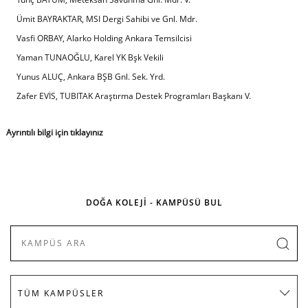
Ümit BAYRAKTAR, MSI Dergi Sahibi ve Gnl. Mdr.
Vasfi ORBAY, Alarko Holding Ankara Temsilcisi
Yaman TUNAOĞLU, Karel YK Bşk Vekili
Yunus ALUÇ, Ankara BŞB Gnl. Sek. Yrd.
Zafer EVİS, TUBITAK Araştırma Destek Programları Başkanı V.
Ayrıntılı bilgi için
tıklayınız
DOĞA KOLEJİ - KAMPÜSÜ BUL