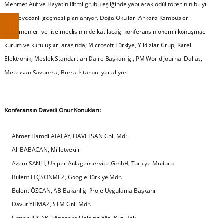
Mehmet Auf ve Hayatın Ritmi grubu eşliğinde yapılacak ödül töreninin bu yıl
çok heyecanlı geçmesi planlanıyor. Doğa Okulları Ankara Kampüsleri
öğretmenleri ve lise meclisinin de katılacağı konferansın önemli konuşmacı
kurum ve kuruluşları arasında; Microsoft Türkiye, Yıldızlar Grup, Karel
Elektronik, Meslek Standartları Daire Başkanlığı, PM World Journal Dallas,
Meteksan Savunma, Borsa İstanbul yer alıyor.
Konferansın Davetli Onur Konukları:
Ahmet Hamdi ATALAY, HAVELSAN Gnl. Mdr.
Ali BABACAN, Milletvekili
Azem SANLI, Uniper Anlagenservice GmbH, Türkiye Müdürü
Bülent HİÇSÖNMEZ, Google Türkiye Mdr.
Bülent ÖZCAN, AB Bakanlığı Proje Uygulama Başkanı
Davut YILMAZ, STM Gnl. Mdr.
Erman ILICAK, Rönesans Holding Yön. Kur. Bşk.