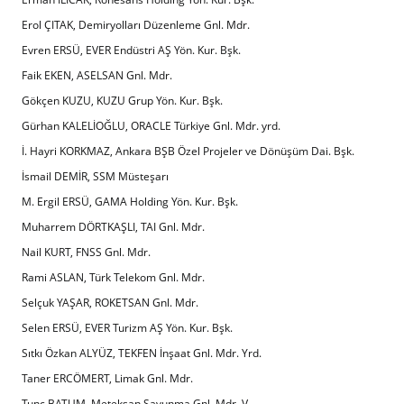
Erol ÇITAK, Demiryolları Düzenleme Gnl. Mdr.
Evren ERSÜ, EVER Endüstri AŞ Yön. Kur. Bşk.
Faik EKEN, ASELSAN Gnl. Mdr.
Gökçen KUZU, KUZU Grup Yön. Kur. Bşk.
Gürhan KALELİOĞLU, ORACLE Türkiye Gnl. Mdr. yrd.
İ. Hayri KORKMAZ, Ankara BŞB Özel Projeler ve Dönüşüm Dai. Bşk.
İsmail DEMİR, SSM Müsteşarı
M. Ergil ERSÜ, GAMA Holding Yön. Kur. Bşk.
Muharrem DÖRTKAŞLI, TAI Gnl. Mdr.
Nail KURT, FNSS Gnl. Mdr.
Rami ASLAN, Türk Telekom Gnl. Mdr.
Selçuk YAŞAR, ROKETSAN Gnl. Mdr.
Selen ERSÜ, EVER Turizm AŞ Yön. Kur. Bşk.
Sıtkı Özkan ALYÜZ, TEKFEN İnşaat Gnl. Mdr. Yrd.
Taner ERCÖMERT, Limak Gnl. Mdr.
Tunç BATUM, Meteksan Savunma Gnl. Mdr. V.