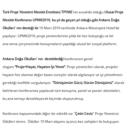
Türk Proje Yönetimi Meslek Enstitüsü TPYME
'nin evsahibi olduğu
Ulusal Proje
Meslek Konferansı UPMK2016
,
bu yıl da geçen yıl olduğu gibi
Ankara
Doğa
Okulları' nın
desteği ile
10 Mart 2016 tarihinde Ankara Mövenpick Hotel'de
yapılıyor. UPMK2016; proje yöneticilerinin yılda bir kez buluştuğu ve bir
ana tema çerçevesinde konuşmaların yapıldığı ulusal bir sosyal platform.
Ankara Doğa Okulları' nın desteklediği
konferansın genel
sloganı
“Proje=Hayat, Hayatını İyi Yönet”
. Proje yöneticileri olarak, projeler
hayatın her alanına değer katan süreçler olarak algılanıyor ve iyi yönetilmesi
gerektiği özellikle vurgulanıyor.
‘’Dönüşümün Gücü; Gücün Dönüşümü"
olarak
belirlenen konferansta yapılacak tüm konuşma, panel ve poster aktiviteleri,
bu ana temayı destekleyecek biçimde oluşturulmuş.
Konferans kapsamındaki diğer bir etkinlik ise "
Çetin Ceviz
" Proje Yöneticisi
Ödülleri töreni. Ödüller 10 Mart akşamı üçüncü kez sahipleri ile buluşuyor.