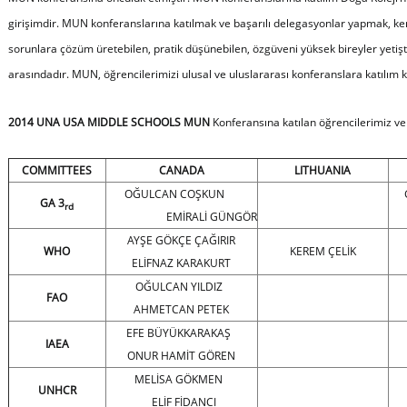
girişimdir. MUN konferanslarına katılmak ve başarılı delegasyonlar yapmak, ke
sorunlara çözüm üretebilen, pratik düşünebilen, özgüveni yüksek bireyler yetişt
arasındadır. MUN, öğrencilerimizi ulusal ve uluslararası konferanslara katılım 
2014 UNA USA MIDDLE SCHOOLS MUN
Konferansına katılan öğrencilerimiz ve
COMMITTEES
CANADA
LITHUANIA
OĞULCAN COŞKUN
GA 3
rd
EMİRALİ GÜNGÖR
AYŞE GÖKÇE ÇAĞIRIR
WHO
KEREM ÇELİK
ELİFNAZ KARAKURT
OĞULCAN YILDIZ
FAO
AHMETCAN PETEK
GÜ
EFE BÜYÜKKARAKAŞ
IAEA
ONUR HAMİT GÖREN
MELİSA GÖKMEN
UNHCR
ELİF FİDANCI