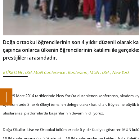
Doğa ortaokul öğrencilerinin son 4 yıldır düzenli olarak
çapınca onlarca ülkenin öğrencilerinin katılımı ile gerçek
prestijlileri arasındadır.
ETİKETLER :
USA MUN Conference
,
Konferans
,
MUN
,
USA
,
New York
27 – 29 Mart 2014 tarihlerinde New York’ta düzenlenen konferansa, akademik yıl
ayrı komitede 3 farklı ülkeyi temsilen delege olarak katıldılar. Böylesine büyük b
uluslararası platformlarda başarılarının devamını diliyoruz.
Doğa Okulları Lise ve Ortaokul bölümlerinde 6 yıldır faaliyet gösteren MUN kulü
MUN konferansına öncülük etmiştir. MUN konferanslarına katılım Doğa Koleji’ni