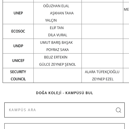
OĞUZHAN ELAL
ME
UNEP
AŞKHAN TAHA
YALÇIN
ELİF TAN
ECOSOC
DİLA VURAL
UMUT BARIŞ BAŞAK
UNDP
POYRAZ SAKA
BELIZ ERTEKİN
UNICEF
GÜLCE ZEYNEP ŞENOL
SECURITY
ALARA TÜFEKÇİOĞLU
COUNCIL
ZEYNEP EZEL
DOĞA KOLEJİ - KAMPÜSÜ BUL