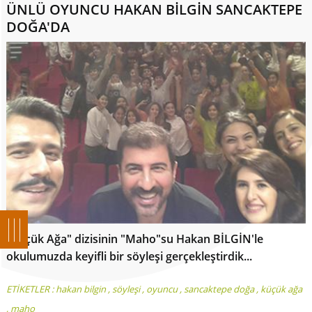
ÜNLÜ OYUNCU HAKAN BİLGİN SANCAKTEPE
DOĞA'DA
"Küçük Ağa" dizisinin "Maho"su Hakan BİLGİN'le
okulumuzda keyifli bir söyleşi gerçekleştirdik...
ETİKETLER :
hakan bilgin
,
söyleşi
,
oyuncu
,
sancaktepe doğa
,
küçük ağa
,
maho