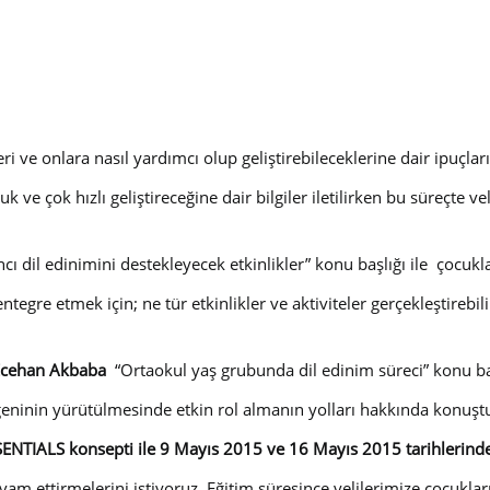
ri ve onlara nasıl yardımcı olup geliştirebileceklerine dair ipuçla
ve çok hızlı geliştireceğine dair bilgiler iletilirken bu süreçte ve
cı dil edinimini destekleyecek etkinlikler”
konu başlığı ile
çocukla
gre etmek için; ne tür etkinlikler ve aktiviteler gerçekleştirebilir
ü Ecehan Akbaba
“
Ortaokul yaş grubunda dil edinim süreci”
konu baş
geninin yürütülmesinde etkin rol almanın yolları hakkında konuşt
NTIALS konsepti ile 9 Mayıs 2015 ve 16 Mayıs 2015 tarihlerinde
devam ettirmelerini istiyoruz. Eğitim süresince velilerimize çocuklar