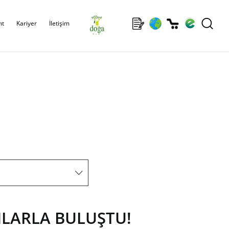
ıt
Kariyer
İletişim
NLARLA BULUŞTU!