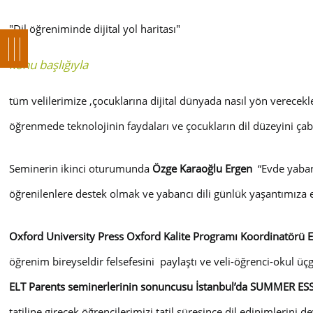
"Dil öğreniminde dijital yol haritası"
konu başlığıyla
tüm velilerimize ,çocuklarına dijital dünyada nasıl yön verecekle
öğrenmede teknolojinin faydaları ve çocukların dil düzeyini çabuk 
Seminerin ikinci oturumunda
Özge Karaoğlu Ergen
“Evde yaban
öğrenilenlere destek olmak ve yabancı dili günlük yaşantımıza ente
Oxford University Press Oxford Kalite Programı Koordinatör
öğrenim bireyseldir felsefesini
paylaştı ve veli-öğrenci-okul üç
ELT Parents seminerlerinin sonuncusu İstanbul’da SUMMER ESSE
tatiline girecek öğrencilerimizi tatil süresince dil edinimlerini 