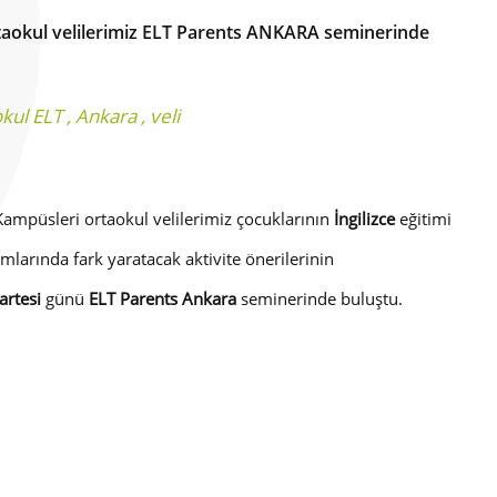
rtaokul velilerimiz ELT Parents ANKARA seminerinde
okul ELT
,
Ankara
,
veli
ampüsleri ortaokul velilerimiz çocuklarının
İngilizce
eğitimi
larında fark yaratacak aktivite önerilerinin
rtesi
günü
ELT Parents
Ankara
seminerinde buluştu.