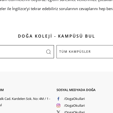
eler ile
İngilizce'yi tekrar edebiliriz
sorularının cevaplarını hep be
DOĞA KOLEJİ - KAMPÜSÜ BUL
ŞIM
SOSYAL MEDYADA DOĞA
lk Cad. Kardelen Sok. No: 4M / 1 -
/DogaOkullari
ul
/DogaOkullari
/DogaOkullari