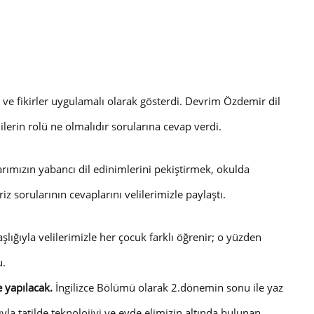
rı ve fikirler uygulamalı olarak gösterdi. Devrim Özdemir dil
lilerin rolü ne olmalıdır sorularına cevap verdi.
rımızın yabancı dil edinimlerini pekiştirmek, okulda
iz sorularının cevaplarını velilerimizle paylaştı.
lığıyla velilerimizle
her çocuk farklı öğrenir; o yüzden
u.
 yapılacak.
İngilizce Bölümü olarak 2.dönemin sonu ile yaz
ıyla tatilde teknolojiyi ve evde elimizin altında bulunan