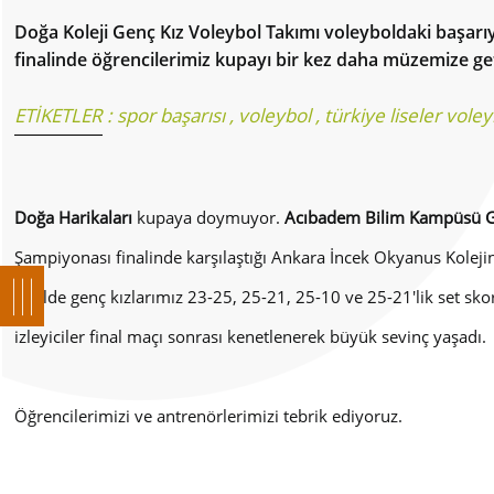
Doğa Koleji Genç Kız Voleybol Takımı voleyboldaki başarı
finalinde öğrencilerimiz kupayı bir kez daha müzemize get
ETİKETLER :
spor başarısı
,
voleybol
,
türkiye liseler vol
Doğa Harikaları
kupaya doymuyor.
Acıbadem Bilim Kampüsü Ge
Şampiyonası finalinde karşılaştığı Ankara İncek Okyanus Koleji
finalde genç kızlarımız 23-25, 25-21, 25-10 ve 25-21'lik set sk
izleyiciler final maçı sonrası kenetlenerek büyük sevinç yaşadı.
Öğrencilerimizi ve antrenörlerimizi tebrik ediyoruz.