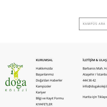
KURUMSAL
İLETİŞİM & ULA
Hakkımızda
Barbaros Mah. Ha
Başarılarımız
Ataşehir / İstanb
Doğa'dan Haberler
444 36 42
Kampüsler
info@dogakoleji.
Kariyer
Harita için Tıklayın
Bilgi ve Kayıt Formu
KIYAFETLER