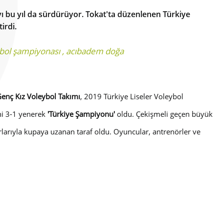
yı bu yıl da sürdürüyor. Tokat'ta düzenlenen Türkiye
irdi.
eybol şampiyonası
,
acıbadem doğa
nç Kız Voleybol Takımı
, 2019 Türkiye Liseler Voleybol
ni 3-1 yenerek
'Türkiye Şampiyonu'
oldu. Çekişmeli geçen büyük
orlarıyla kupaya uzanan taraf oldu. Oyuncular, antrenörler ve