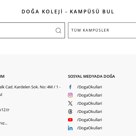
DOĞA KOLEJİ - KAMPÜSÜ BUL
ŞIM
SOSYAL MEDYADA DOĞA
lk Cad. Kardelen Sok. No: 4M / 1 -
/DogaOkullari
ul
/DogaOkullari
/DogaOkullari
k12.tr
/DogaOkullari
/DogaOkullari
ız...
/DogaOkullari