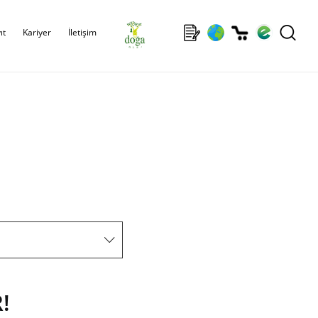
ıt
Kariyer
İletişim
!