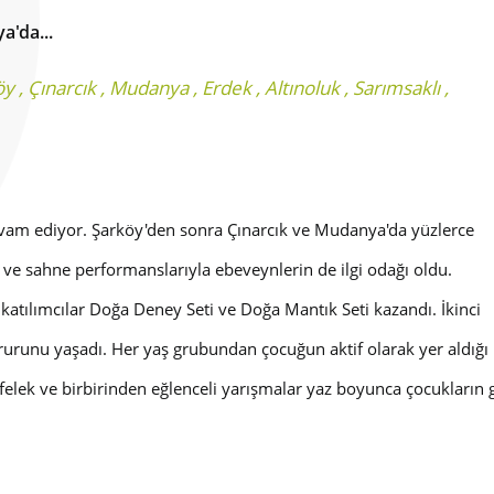
a'da...
öy
,
Çınarcık
,
Mudanya
,
Erdek
,
Altınoluk
,
Sarımsaklı
,
evam ediyor. Şarköy'den sonra Çınarcık ve Mudanya'da yüzlerce
i ve sahne performanslarıyla ebeveynlerin de ilgi odağı oldu.
n katılımcılar Doğa Deney Seti ve Doğa Mantık Seti kazandı. İkinci
unu yaşadı. Her yaş grubundan çocuğun aktif olarak yer aldığı Do
rkıfelek ve birbirinden eğlenceli yarışmalar yaz boyunca çocukların