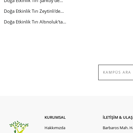
Doğa Etkinlik Tırı Şarköy'de.
..
Doğa Etkinlik Tırı Zeytinli'de
...
Doğa Etkinlik Tırı Altınoluk'ta
...
KURUMSAL
İLETİŞİM & ULA
Hakkımızda
Barbaros Mah. Ha