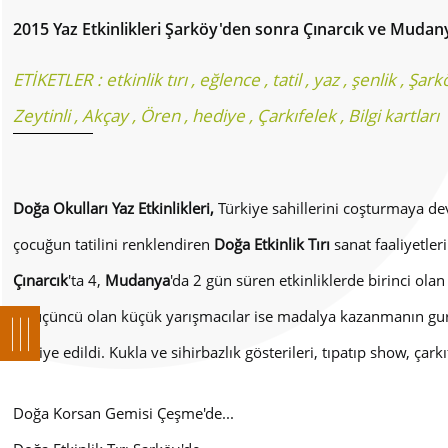
2015 Yaz Etkinlikleri Şarköy'den sonra Çınarcık ve Mudany
ETİKETLER :
etkinlik tırı
,
eğlence
,
tatil
,
yaz
,
şenlik
,
Şark
Zeytinli
,
Akçay
,
Ören
,
hediye
,
Çarkıfelek
,
Bilgi kartları
Doğa Okulları Yaz Etkinlikleri,
Türkiye sahillerini coşturmaya d
çocuğun tatilini renklendiren
Doğa Etkinlik Tırı
sanat faaliyetler
Çınarcık
'ta 4,
Mudanya
'da 2 gün süren etkinliklerde birinci ola
ve üçüncü olan küçük yarışmacılar ise madalya kazanmanın gurur
hediye edildi. Kukla ve sihirbazlık gösterileri, tıpatıp show, ça
Doğa Korsan Gemisi Çeşme'de
...