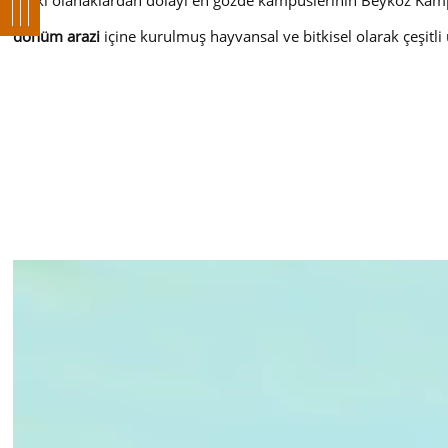
Fiziki olanaklardan dolayı en gözde kampüslerinin Beykoz Kam
dönüm arazi
içine kurulmuş hayvansal ve bitkisel olarak çeşitli