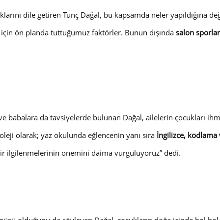
arını dile getiren Tunç Dağal, bu kapsamda neler yapıldığına deği
 için ön planda tuttuğumuz faktörler. Bunun dışında
salon sporlar
 babalara da tavsiyelerde bulunan Dağal, ailelerin çocukları ihmal
leji olarak; yaz okulunda eğlencenin yanı sıra
İngilizce, kodlama
ebir ilgilenmelerinin önemini daima vurguluyoruz” dedi.