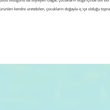
püsü olduğunu da söyleyen Dağal, çocukların doğa içinde bol bo
 ürünleri kendisi üretebilen, çocukların doğayla iç içe olduğu topr