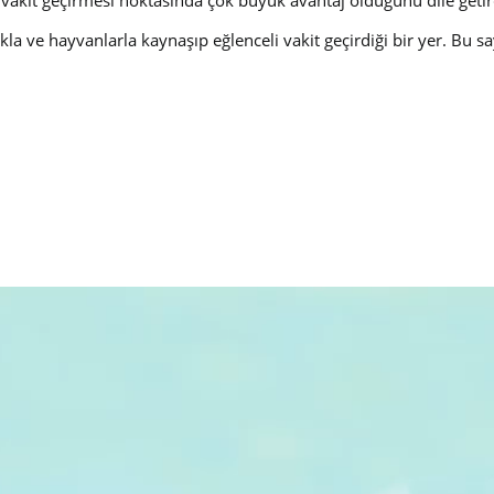
l vakit geçirmesi noktasında çok büyük avantaj olduğunu dile ge
akla ve hayvanlarla kaynaşıp eğlenceli vakit geçirdiği bir yer. Bu 