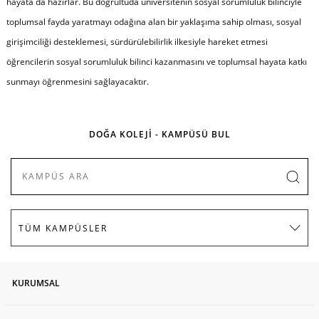
hayata da hazırlar. Bu doğrultuda üniversitenin sosyal sorumluluk bilinciyle
toplumsal fayda yaratmayı odağına alan bir yaklaşıma sahip olması, sosyal
girişimciliği desteklemesi, sürdürülebilirlik ilkesiyle hareket etmesi
öğrencilerin sosyal sorumluluk bilinci kazanmasını ve toplumsal hayata katkı
sunmayı öğrenmesini sağlayacaktır.
DOĞA KOLEJİ - KAMPÜSÜ BUL
KURUMSAL