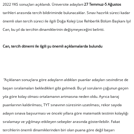
2022 YKS sonuçları açıklandı. Üniversite adaylar
ı 27 Temmuz-5 Ağustos
tarihleri arasında tercih bildiriminde bulunacaklar. Sınav hazırlık süreci kadar
önemli olan tercih süreci ile ilgili Doğa Koleji Lise Rehberlik Bölüm Başkanı Işıl
Can, bu yıl da tercihin dinamiklerinin değişmeyeceğini belirtti.
Can, tercih dönemi ile ilgili şu önemli açıklamalarda bulundu
“Açıklanan sonuçlara göre adayların aldıkları puanlar adayları sevindirse de
başarı sıralamaları bekledikleri gibi gelmedi. Bu yıl soruların çoğunun geçen
yıla göre kolay olması ortalamanın artmasına neden oldu. Ayrıca baraj
puanlarının kaldırılması, TYT sınavının süresinin uzatılması, rekor sayıda
adayın sınava başvurması ve önceki yıllara göre matematik testinin kolaylığı
sıralamayı ve yığılmayı etkileyen sebepler arasında gösterilebilir. Fakat
tercihlerin önemli dinamiklerinden biri olan puana göre değil başarı