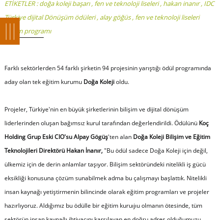
ETİKETLER :
doğa koleji başarı
,
fen ve teknoloji liseleri
,
hakan inanır
,
IDC
Türkiye dijital Dönüşüm ödüleri
,
alay göğüs
,
fen ve teknoloji liseleri
eğitim programı
Farklı sektörlerden 54 farklı şirketin 94 projesinin yarıştığı ödül programında
aday olan tek eğitim kurumu
Doğa Koleji
oldu.
Projeler, Türkiye'nin en büyük şirketlerinin bilişim ve dijital dönüşüm
liderlerinden oluşan bağımsız kurul tarafından değerlendirildi. Ödülünü
Koç
Holding Grup Eski CIO'su Alpay Gögüş
'ten alan
Doğa Koleji Bilişim ve Eğitim
Teknolojileri Direktörü Hakan İnanır,
"
Bu ödül sadece Doğa Koleji için değil,
ülkemiz için de derin anlamlar taşıyor. Bilişim sektöründeki nitelikli iş gücü
eksikliği konusuna çözüm sunabilmek adma bu çalışmayı başlattık. Nitelikli
insan kaynağı yetiştirmenin bilincinde olarak eğitim programları ve projeler
hazırlıyoruz. Aldığımız bu ödülle bir eğitim kuruıjıu olmanın ötesinde, tüm
sektörün insan kaynağı ihtiyacını karşılayan en doğru adres olduğumuzu