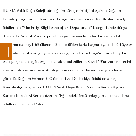
ITÜ ETA Vakfı Doğa Koleji, tüm eğitim süreçlerini dijitalleştiren Doğa'm
Evimde programı ile Stevie ödül Programı kapsamında 18. Uluslararası İş
ödüllerinin "Yılın En iyi Bilgi Teknolojileri Departmanı" kategorisinde dünya
3.'sü oldu. Amerika'nın en prestijli organizasyonlarından biri olan ödül
kapsamında bu yıl, 63 ülkeden, 3 bin 7()0'den fazla başvuru yapıldı. Jüri üyeleri
tarafından harika bir girişim olarak değerlendirilen Doğa'm Evimde, iyi bir
ekip çalışmasının göstergesi olarak kabul edilerek Kovid-19'un zorlu sürecini
kısa sürede çözüme kavuşturduğu için önemli bir başarı hikayesi olarak
görüldü. Doğa'm Evimde, CIO ödülleri ve IDC Türkiye ödülü de almıştı.
Konuyla ilgili bilgi veren ITÜ ETA Vakfı Doğa Koleji Yönetim Kurulu Üyesi ve
Kurucu Temsilcisi Serhat özeren, "Eğitimdeki öncü anlayışımız, bir kez daha
ödüllerle tescillendi" dedi. ​