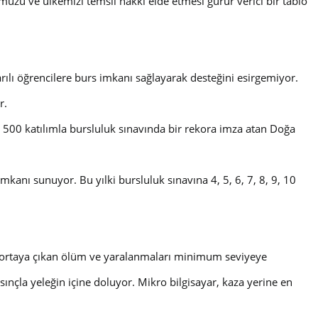
muzu ve ülkemizi temsil hakkı elde etmesi gurur verici bir tablo
ılı öğrencilere burs imkanı sağlayarak desteğini esirgemiyor.
r.
 500 katılımla bursluluk sınavında bir rekora imza atan Doğa
kanı sunuyor. Bu yılki bursluluk sınavına 4, 5, 6, 7, 8, 9, 10
u ortaya çıkan ölüm ve yaralanmaları minimum seviyeye
sınçla yeleğin içine doluyor. Mikro bilgisayar, kaza yerine en