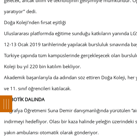
gelecek, ancak bilim ve teknolojinin gelişimiyle mümkündür. Öğr
yaratıyor’’ dedi.
Doğa Koleji’nden fırsat eşitliği
Uluslararası platformda eğitime sunduğu katkıların yanında LGS 
12-13 Ocak 2019 tarihlerinde yapılacak bursluluk sınavında ba
Türkiye çapında tüm kampüslerinde gerçekleşecek olan bursluluk
Koleji bu yıl 220 bin katılım bekliyor.
Akademik başarılarıyla da adından söz ettiren Doğa Koleji, her y
ve 11. sınıf öğrencileri katılacak.
ROBOTİK DALINDA
Coğrafya Öğretmeni Suna Demir danışmanlığında yürütülen “air
indirmeyi hedefliyor. Olası bir kaza halinde yeleğin üzerindeki 
yakın ambulansı otomatik olarak gönderiyor.