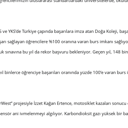
encilerimizin uluslararası standartlardaki üniversitelerde, okulu
ve YKS’de Türkiye çapında başarılara imza atan Doğa Koleji, başar
şarı sağlayan öğrencilere %100 oranına varan burs imkanı sağlıyo
 sınavına bu yıl da rekor başvuru bekleniyor. Geçen yıl, 148 bin
ıl binlerce öğrenciye başarıları oranında yüzde 100’e varan burs im
West” projesiyle İzzet Kağan Ertence, motosiklet kazaları sonuc
sensör ani ivmelenmeyi algılıyor. Karbondioksit gazı yüksek bir ba