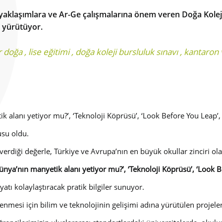
 yaklaşımlara ve Ar-Ge çalışmalarına önem veren Doğa Koleji
e yürütüyor.
r doğa
,
lise eğitimi
,
doğa koleji bursluluk sınavı
,
kantaron 
k alanı yetiyor mu?’, ‘Teknoloji Köprüsü’, ‘Look Before You Leap’,
cusu oldu.
verdiği değerle, Türkiye ve Avrupa’nın en büyük okullar zinciri ol
ünya’nın manyetik alanı yetiyor mu?’, ‘Teknoloji Köprüsü’, ‘Look B
yatı kolaylaştıracak pratik bilgiler sunuyor.
lenmesi için bilim ve teknolojinin gelişimi adına yürütülen projel