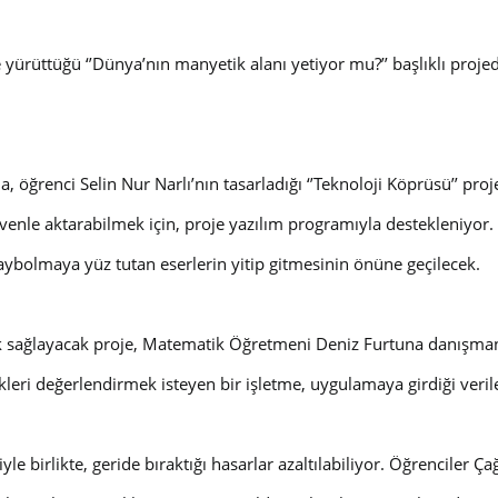
 yürüttüğü ‘’Dünya’nın manyetik alanı yetiyor mu?’’ başlıklı proj
ğrenci Selin Nur Narlı’nın tasarladığı ‘’Teknoloji Köprüsü’’ proje
venle aktarabilmek için, proje yazılım programıyla destekleniyor. E
kaybolmaya yüz tutan eserlerin yitip gitmesinin önüne geçilecek.
lık sağlayacak proje, Matematik Öğretmeni Deniz Furtuna danışman
leri değerlendirmek isteyen bir işletme, uygulamaya girdiği veriler 
le birlikte, geride bıraktığı hasarlar azaltılabiliyor. Öğrenciler