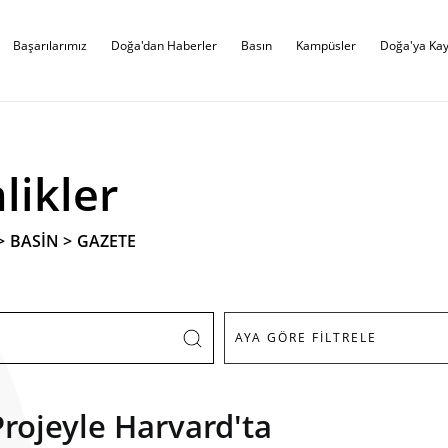
Başarılarımız
Doğa'dan Haberler
Basın
Kampüsler
Doğa'ya Kay
likler
>
BASİN
>
GAZETE
Projeyle Harvard'ta