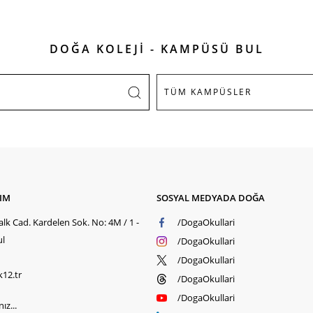
DOĞA KOLEJİ - KAMPÜSÜ BUL
ŞIM
SOSYAL MEDYADA DOĞA
lk Cad. Kardelen Sok. No: 4M / 1 -
/DogaOkullari
ul
/DogaOkullari
/DogaOkullari
k12.tr
/DogaOkullari
/DogaOkullari
ız...