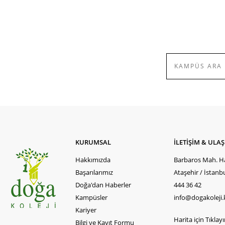
KURUMSAL
İLETİŞİM & ULA
Hakkımızda
Barbaros Mah. Ha
Başarılarımız
Ataşehir / İstanb
Doğa'dan Haberler
444 36 42
Kampüsler
info@dogakoleji.
Kariyer
Harita için Tıklayın
Bilgi ve Kayıt Formu