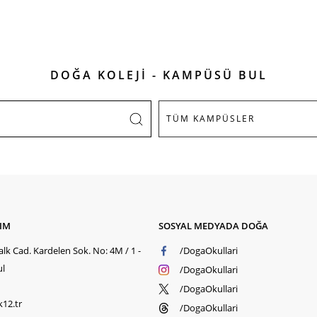
DOĞA KOLEJİ - KAMPÜSÜ BUL
ŞIM
SOSYAL MEDYADA DOĞA
lk Cad. Kardelen Sok. No: 4M / 1 -
/DogaOkullari
ul
/DogaOkullari
/DogaOkullari
k12.tr
/DogaOkullari