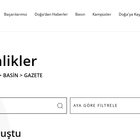
Başarılarımız
Doğa'dan Haberler
Basın
Kampüsler
Doğa'ya Kay
likler
>
BASİN
>
GAZETE
luştu