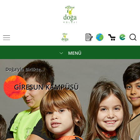
MENÜ
Doğa'yla Birlikte...
GİRESUN KAMPÜSÜ