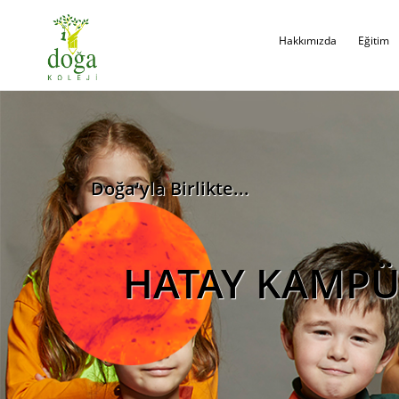
Hakkımızda
Eğitim
Doğa'yla Birlikte...
HATAY KAMP