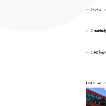
İlkokul;
İ
Ortaokul;
Lise;
İngi
OKUL GALE