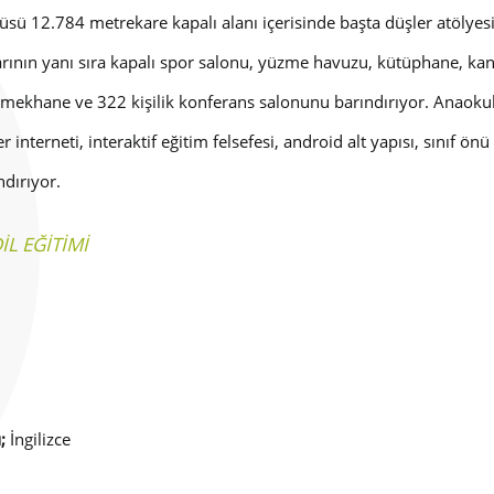
ü 12.784 metrekare kapalı alanı içerisinde başta düşler atölyesi 
arının yanı sıra kapalı spor salonu, yüzme havuzu, kütüphane, kanti
emekhane ve 322 kişilik konferans salonunu barındırıyor. Anaokul
 interneti, interaktif eğitim felsefesi, android alt yapısı, sınıf önü 
ndırıyor.
İL EĞİTİMİ
;
İngilizce