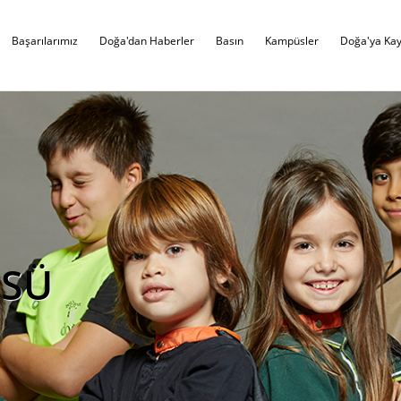
Başarılarımız
Doğa'dan Haberler
Basın
Kampüsler
Doğa'ya Kay
ÜSÜ