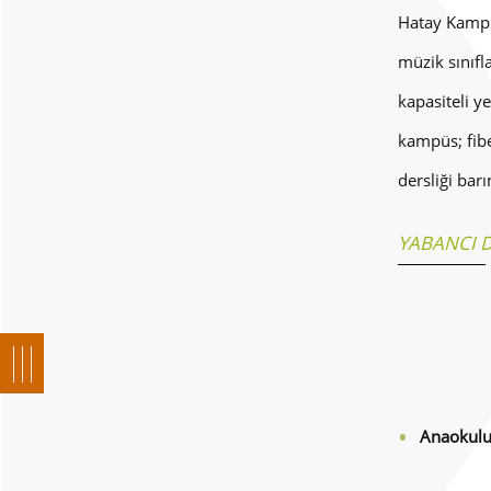
Hatay Kampüs
müzik sınıfl
kapasiteli y
kampüs; fiber
dersliği barı
YABANCI D
Anaokulu