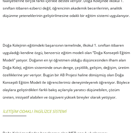
faaliyetlerine birçok farklı içerikle destek veriyor. Doğa Kolejinde ilkokul 1.
sınıftan itibaren ezberci değil, öğrencinin akademik becerilerinin, analitik
düşünme yeteneklerinin geliştirilmesine odaklı bir eğitim sistemi uygulanıyor.
Doğa Kolejinin eğitimdeki başarısının temelinde, ilkokul 1. sınıftan itibaren
uyguladığı kendine özgü, benzersiz eğitim modeli olan “Doğa Konseptli Eğitim
Modeli” yatıyor. Doğanın en iyi öğretmen olduğu düşüncesinden ilham alan
Doğa Koleji, eğitim sisteminde onun denge, çeşitlilik, gelişim, değişim, üretim
özelliklerine yer veriyor. Bugün bir AB Projesi haline dönüşmüş olan Doğa
Konseptli Eğitim Modeli ile öğrencilerimiz deneyimleyerek öğreniyor. Böylece
olaylara geliştirdikleri farklı bakış açılarıyla yaratıcı düşünebilen, çözüm
üreten, inisiyatif alabilen ve özgüveni yüksek bireyler olarak yetişiyor.
İLETİŞİM ODAKLI İNGİLİZCE SİSTEMİ