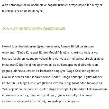
olan potansiyelini kullanabilen ve başarılı ürünler ortaya koyabilen bireyleri
bu etkinlikler ile destekleniyor.
DÜNYA STANDARTLARINDA ÖĞRETMENLER
İlkokul 1. sınıftan itibaren öğretmenlerimiz, Avrupa Birliği tarafından
onaylanan ‘’Doğa Konseptli Eğitim Modeli’’ ile öğrencilerimizi yetiştiriyor.
İnisiyatif alabilen, özgüveni yüksek bireyler yetiştirmek adına birçok projeye
imza atan Doğa Kolejinin eğitmenleri de bu konsepte özel eğitimlerden
geçmiş, alanında uzman bir kadrodan oluşuyor. Doğa Kolejinin eğitimde
ilkokul kademesinden itibaren temel hedefi, “Doğa Konseptli Eğitim Modeli”
ile “Mutlu Bir Doğa Nesli” yetiştirmek. Avrupa Birliği tarafından fonlanıp bir
“AB Projesi” haline dönüşmüş olan Doğa Konseptli Eğitim Modeli ile ilkokuldan
itibaren ezbere değil öğrenmeye dayalı, öğrencinin bilişsel ve sosyal
yeteneklerini de geliştiren bir eğitim yaklaşımı sunuyoruz.