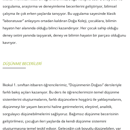
sorgulama, araştırma ve deneyimleme becerilerini geliştiriyor, bilimsel
çalışma ile çok erken yaşlarda tanışıyor. Bu uygulama sayesinde klasik
“laboratuvar” anlayışını ortadan kaldıran Doğa Koleji, çocuklara, bilimin
hayatın her alanında olduğu bilinci kazandırıyor. Her çocuk sahip olduğu
deney setini yanında taşıyarak, deney ve bilimin hayatın bir parçası olduğunu
kavrıyor.
DÜŞÜNME BECERİLERİ
İlkokul 1. sınıftan itibaren öğrencilerimiz, ‘’Düşünmenin Doğası’’ dersleriyle
farklı bakış açıları kazanıyor. Bu ders ile öğrencilerimizin temel düşünme
sistemlerini oluşturmalarını, farklı düşüncelere hoşgörü ile yaklaşmalarını,
düşünmeyi bir yaşam becerisi haline getirmelerini, eleştirel, analitik,
sorgulayıcı düşünebilmelerini sağlıyoruz. Bağımsız düşünme becerisinin
geliştirilmesi, çocuğun ileri yaşlarda da kendi düşünme sistemini
oluşturmasına temel teşkil ediyor. Geleceğin çok boyutlu düşünebilen, var