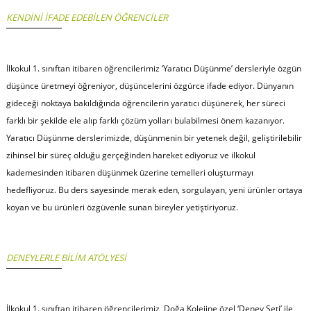
KENDİNİ İFADE EDEBİLEN ÖĞRENCİLER
İlkokul 1. sınıftan itibaren öğrencilerimiz ‘Yaratıcı Düşünme’ dersleriyle özgün
düşünce üretmeyi öğreniyor, düşüncelerini özgürce ifade ediyor. Dünyanın
gideceği noktaya bakıldığında öğrencilerin yaratıcı düşünerek, her süreci
farklı bir şekilde ele alıp farklı çözüm yolları bulabilmesi önem kazanıyor.
Yaratıcı Düşünme derslerimizde, düşünmenin bir yetenek değil, geliştirilebilir
zihinsel bir süreç olduğu gerçeğinden hareket ediyoruz ve ilkokul
kademesinden itibaren düşünmek üzerine temelleri oluşturmayı
hedefliyoruz. Bu ders sayesinde merak eden, sorgulayan, yeni ürünler ortaya
koyan ve bu ürünleri özgüvenle sunan bireyler yetiştiriyoruz.
DENEYLERLE BİLİM ATÖLYESİ
İlkokul 1. sınıftan itibaren öğrencilerimiz, Doğa Kolejine özel ‘Deney Seti’ ile