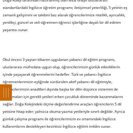
Doğa Koleji tarafından hazırlanmış olan MEB onaylı uluslararası
standartlardaki İngilizce öğretim programı; iletişimsel yeterliliği, 5 yetinin eş
zamanlı gelişimini ve takibini baz alarak öğrencilerimize nitelikli, ayrıcalıklı,
yenilikçi, güncel ve veli-öğretmen-öğrenci işbirliğine dayalı bir dil edinim
yaşantısı sunar.
Okul öncesi 3 yaştan itibaren uygulanan yabancı dil eğitim programı,
uluslararası müfredata uygun olup, öğrencilerimizin günlük etkinliklerin
içinde yaşayarak öğrenmelerini hedefler. Türk ve yabancı İngilizce
öğretmenlerimizin eşliğinde sürdürülen aktif yabancı dil eğitimiyle,
öğrencilerimizin anadilleri dışında başka bir dilin düşünce sistemini de
kavramaları için gerekli yetileri erken çocukluk döneminde kazanmalarını
sağlar. Doğa Kolejindeki ölçme-değerlendirme araçları öğrencilerin 5 dil
yetisine hitap eder; yalnızca okuma-yazma yetileriyle sınırlı değildir. Ayrıca
günlük çalışma programı ile öğrencilerimizin ev ortamındaki İngilizce
kullanımlarını destekleyen kesintisiz İngilizce eğitimi imkânı sunar.