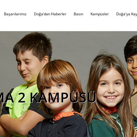
Başarılarımız
Doğa'dan Haberler
Basın
Kampüsler
Doğa'ya Kay
MA 2 KAMPÜSÜ