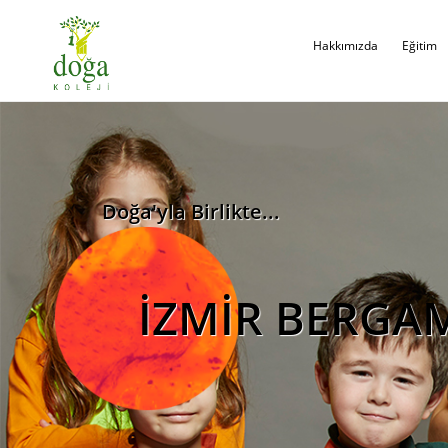
Hakkımızda
Eğitim
Doğa'yla Birlikte...
İZMİR BERGA