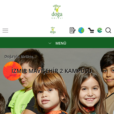
MENÜ
Doğa'yla Birlikte...
İZMİR MAVİŞEHİR 2 KAMPÜSÜ