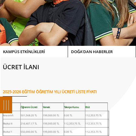
KAMPÜS ETKİNLİKLERİ
DOĞA'DAN HABERLER
ÜCRET İLANI
2025-2026 EĞİTİM ÖĞRETİM YILI ÜCRETİ LİSTE FİYATI
Sınıf
Öğrenim Ücreti
Yemek
Takviye Kursu
Etüt
Ana sınıfı
501,568.20 TL
199,000.00 TL
0.00 TL
112,353.75 TL
İlkokul 4
216,407.17 TL
199,000.00 TL
112,353.75 TL
112,353.75 TL
İlkokul 1
550,000.00 TL
199,000.00 TL
0.00 TL
112,353.75 TL