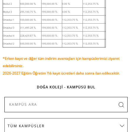
İlkokul 2
500,000.00 TL
199,000.00 TL
0.00 TL
112,353.75 TL
İlkokul 3
295,100.75 TL
199,000.00 TL
0.00 TL
112,353.75 TL
Ortaokul 1
550,000.00 TL
199,000.00 TL
112,353.75 TL
112,353.75 TL
Ortaokul 3
311,495.28 TL
199,000.00 TL
112,353.75 TL
112,353.75 TL
Ortaokul 4
228,429.87 TL
199,000.00 TL
112,353.75 TL
112,353.75 TL
Ortaokul 2
500,000.00 TL
199,000.00 TL
112,353.75 TL
112,353.75 TL
*Erken kayıt ve diğer tüm indirim avantajları için kampüslerimizi ziyaret
edebilirsiniz.
2026-2027 Eğitim Öğretim Yılı kayıt ücretleri daha sonra ilan edilecektir.
DOĞA KOLEJİ - KAMPÜSÜ BUL