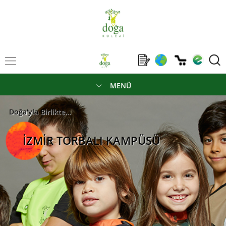
MENÜ
Doğa'yla Birlikte...
İZMİR TORBALI KAMPÜSÜ