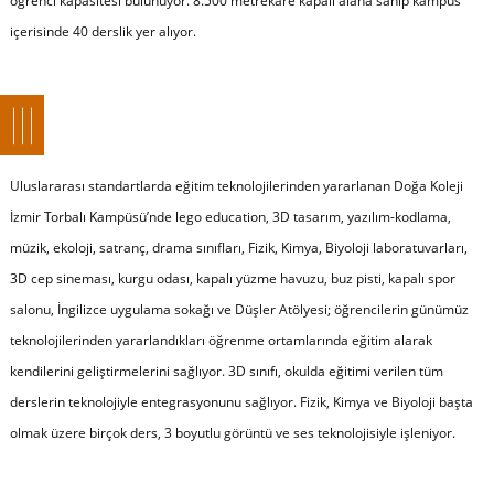
öğrenci kapasitesi bulunuyor. 8.500 metrekare kapalı alana sahip kampüs
içerisinde 40 derslik yer alıyor.
Uluslararası standartlarda eğitim teknolojilerinden yararlanan Doğa Koleji
İzmir Torbalı Kampüsü’nde lego education, 3D tasarım, yazılım-kodlama,
müzik, ekoloji, satranç, drama sınıfları, Fizik, Kimya, Biyoloji laboratuvarları,
3D cep sineması, kurgu odası, kapalı yüzme havuzu, buz pisti, kapalı spor
salonu, İngilizce uygulama sokağı ve Düşler Atölyesi; öğrencilerin günümüz
teknolojilerinden yararlandıkları öğrenme ortamlarında eğitim alarak
kendilerini geliştirmelerini sağlıyor. 3D sınıfı, okulda eğitimi verilen tüm
derslerin teknolojiyle entegrasyonunu sağlıyor. Fizik, Kimya ve Biyoloji başta
olmak üzere birçok ders, 3 boyutlu görüntü ve ses teknolojisiyle işleniyor.