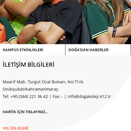
KAMPÜS ETKİNLİKLERİ
DOĞA'DAN HABERLER
İLETİŞİM BİLGİLERİ
Maarif Mah. Turgut Özal Bulvarı, No:71/A,
Onikişubat/Kahramanmaraş
Tel: +90 (344) 221 36 42
|
Fax: -
|
info@dogakoleji.k12.tr
HARİTA İÇİN TIKLAYINIZ...
VELİ BİLGİLERİ