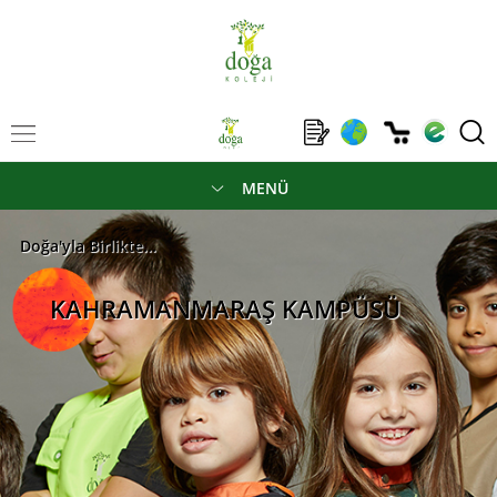
MENÜ
Doğa'yla Birlikte...
KAHRAMANMARAŞ KAMPÜSÜ