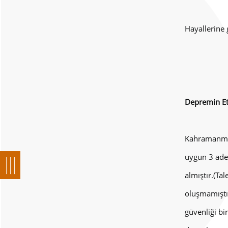
Hayallerine
Depremin Etk
Kahramanmar
uygun 3 adet
almıştır.(Ta
oluşmamıştır
güvenliği bi