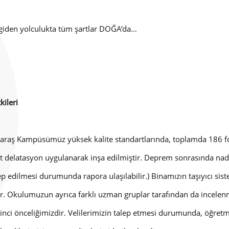
 giden yolculukta tüm şartlar DOĞA’da…
ileri
aş Kampüsümüz yüksek kalite standartlarında, toplamda 186 for
 delatasyon uygulanarak inşa edilmiştir. Deprem sonrasında nadi
lep edilmesi durumunda rapora ulaşılabilir.) Binamızın taşıyıcı sis
. Okulumuzun ayrıca farklı uzman gruplar tarafından da incelenm
rinci önceliğimizdir. Velilerimizin talep etmesi durumunda, öğret