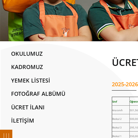
OKULUMUZ
ÜCRET
KADROMUZ
YEMEK LİSTESİ
2025-2026 
FOTOĞRAF ALBÜMÜ
Sınıf
Öğreni
ÜCRET İLANI
Ana sınıfı
501,56
İLETİŞİM
İlkokul 2
500,00
İlkokul 3
295,10
İlkokul 1
550,00