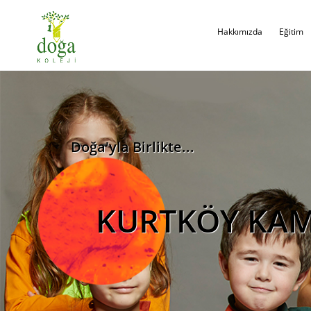
Hakkımızda
Eğitim
Doğa'yla Birlikte...
KURTKÖY KA