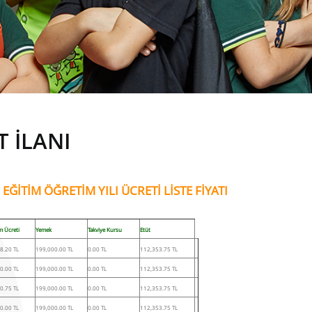
 İLANI
EĞİTİM ÖĞRETİM YILI ÜCRETİ LİSTE FİYATI
m Ücreti
Yemek
Takviye Kursu
Etüt
8.20 TL
199,000.00 TL
0.00 TL
112,353.75 TL
0.00 TL
199,000.00 TL
0.00 TL
112,353.75 TL
0.75 TL
199,000.00 TL
0.00 TL
112,353.75 TL
0.00 TL
199,000.00 TL
0.00 TL
112,353.75 TL