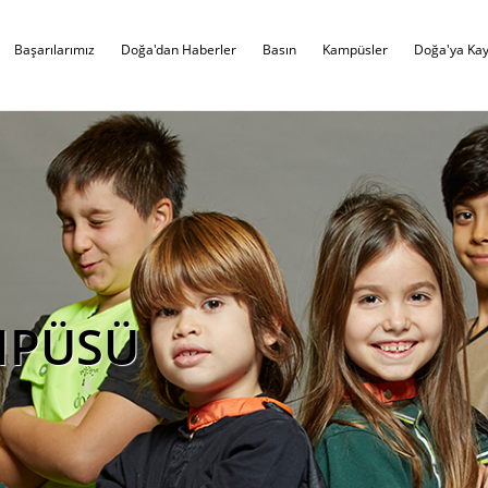
Başarılarımız
Doğa'dan Haberler
Basın
Kampüsler
Doğa'ya Kay
MPÜSÜ