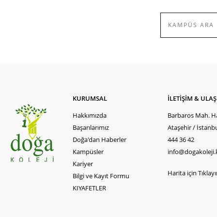
KURUMSAL
İLETİŞİM & ULA
Hakkımızda
Barbaros Mah. Ha
Başarılarımız
Ataşehir / İstanb
Doğa'dan Haberler
444 36 42
Kampüsler
info@dogakoleji.
Kariyer
Harita için Tıklayın
Bilgi ve Kayıt Formu
KIYAFETLER