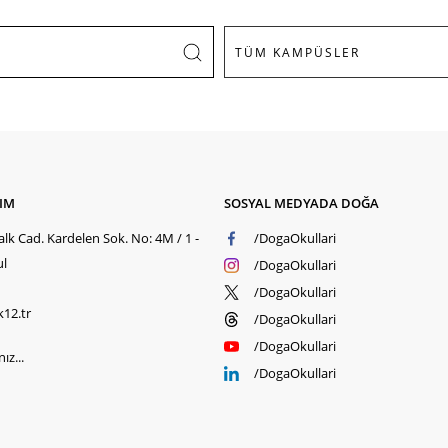
ŞIM
SOSYAL MEDYADA DOĞA
lk Cad. Kardelen Sok. No: 4M / 1 -
/DogaOkullari
ul
/DogaOkullari
/DogaOkullari
k12.tr
/DogaOkullari
/DogaOkullari
ız...
/DogaOkullari