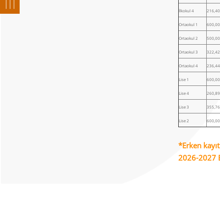
İlkokul 4
216,40
Ortaokul 1
600,00
Ortaokul 2
500,00
Ortaokul 3
322,42
Ortaokul 4
236,44
Lise 1
600,00
Lise 4
260,89
Lise 3
355,76
Lise 2
600,00
*Erken kayıt
2026-2027 Eğ