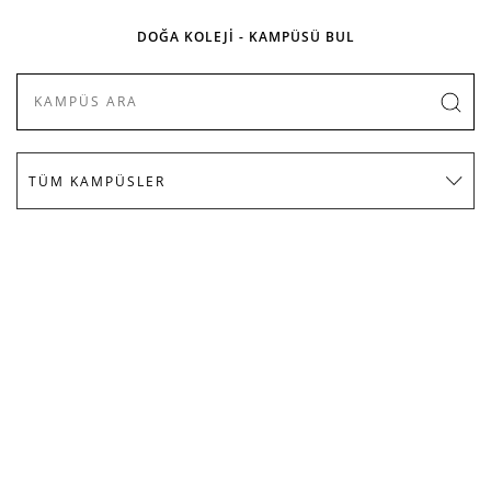
DOĞA KOLEJİ - KAMPÜSÜ BUL
KURUMSAL
İLETİŞİM & ULAŞIM
SOSYAL MEDYADA DOĞA
E-BÜLTEN ÜYELİĞİ