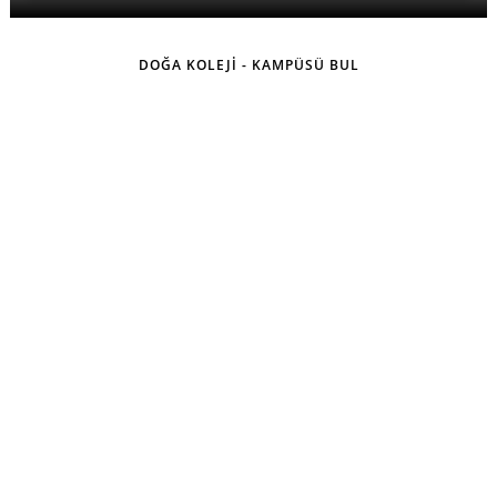
DOĞA KOLEJİ - KAMPÜSÜ BUL
KURUMSAL
İLETİŞİM & ULAŞIM
SOSYAL MEDYADA DOĞA