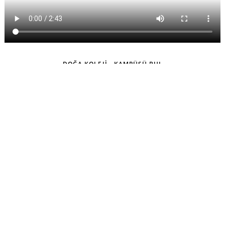
DOĞA KOLEJİ - KAMPÜSÜ BUL
KURUMSAL
İLETİŞİM & ULAŞIM