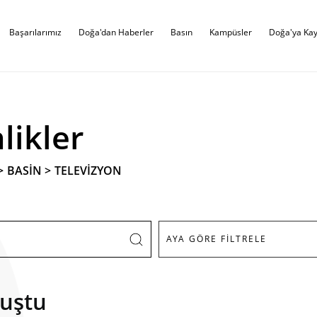
Başarılarımız
Doğa'dan Haberler
Basın
Kampüsler
Doğa'ya Kay
likler
>
BASİN
>
TELEVİZYON
luştu