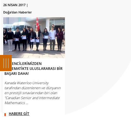
26 NİSAN 2017 |
Doğa'dan Haberler
ÖĞRENCİLERİMİZDEN
MATEMATİKTE ULUSLARARASI BİR
BAŞARI DAHA!
Kanada Waterloo University
tarafından düzenlenen ve dünyanın
en prestijli sınavlarından biri olan
"Canadian Senior and Intermediate
Mathematics ...
HABERE GİT