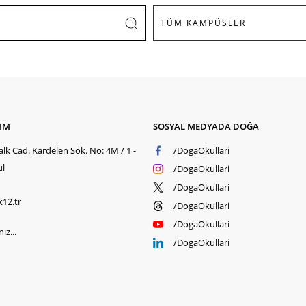
ŞIM
SOSYAL MEDYADA DOĞA
lk Cad. Kardelen Sok. No: 4M / 1 -
/DogaOkullari
ul
/DogaOkullari
/DogaOkullari
k12.tr
/DogaOkullari
/DogaOkullari
ız...
/DogaOkullari