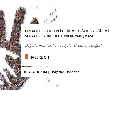
ORTAOKUL REHBERLİK BİRİMİ DEĞERLER EĞİTİMİ
SOSYAL SORUMLULUK PROJE YARIŞMASI
Değerlerimiz için Yeni Projeler Üretmeye Değer!
HABERE GİT
01 ARALIK 2014 | Doğa'dan Haberler