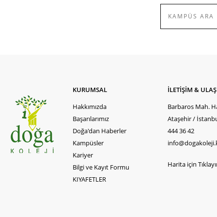
KURUMSAL
İLETİŞİM & ULA
Hakkımızda
Barbaros Mah. Ha
Başarılarımız
Ataşehir / İstanb
Doğa'dan Haberler
444 36 42
Kampüsler
info@dogakoleji.
Kariyer
Harita için Tıklayın
Bilgi ve Kayıt Formu
KIYAFETLER